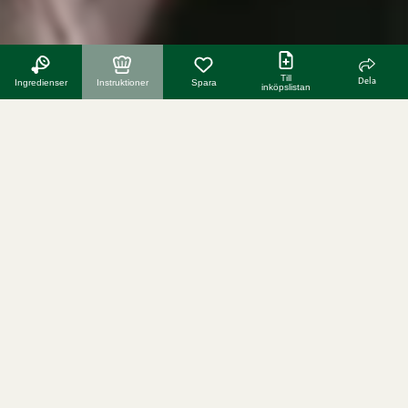
Till
Dela
Ingredienser
Instruktioner
Spara
inköpslistan
fler recept