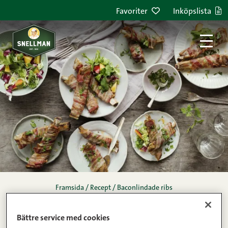
Hoppa till innehållet
Favoriter
Inköpslista
Framsida
/
Recept
/
Baconlindade ribs
baconlindade ribs
Bättre service med cookies