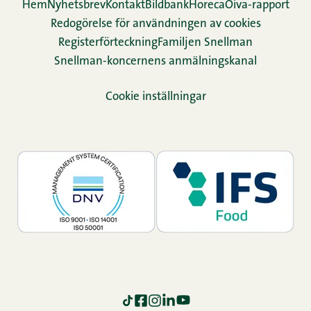
Hem
Nyhetsbrev
Kontakt
Bildbank
Horeca
Oiva-rapport
Redogörelse för användningen av cookies
Re­gis­ter­för­teck­ning
Familjen Snellman
Snellman-koncernens anmälningskanal
Cookie inställningar
TikTok
Facebook
Instagram
LinkedIn
YouTube