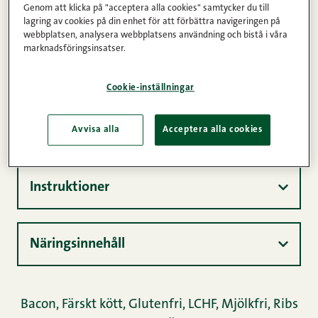
Genom att klicka på "acceptera alla cookies" samtycker du till
Kommentarer
1
2
3
4
5
lagring av cookies på din enhet för att förbättra navigeringen på
webbplatsen, analysera webbplatsens användning och bistå i våra
Spare ribs av lantgris ca 900 g
marknadsföringsinsatser.
1min
6-8
Lätt
Cookie-inställningar
Ingredienser
Avvisa alla
Acceptera alla cookies
Instruktioner
Näringsinnehåll
Bacon,
Färskt kött,
Glutenfri,
LCHF,
Mjölkfri,
Ribs