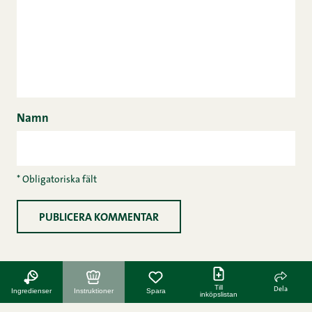
Namn
* Obligatoriska fält
Till
Dela
Ingredienser
Instruktioner
Spara
inköpslistan