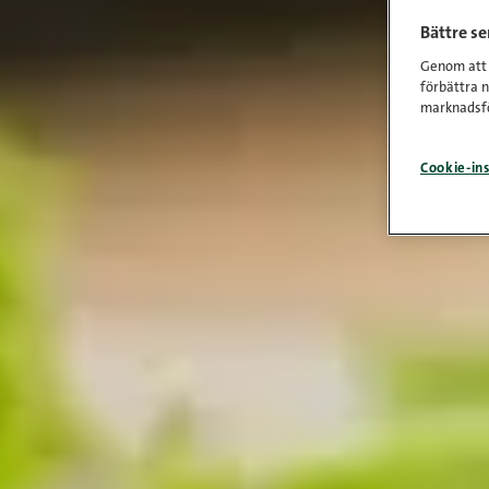
Bättre s
Genom att k
förbättra 
marknadsfö
Cookie-ins