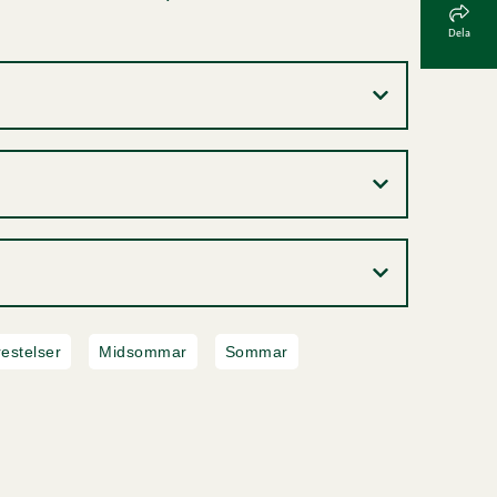
Dela
restelser
Midsommar
Sommar