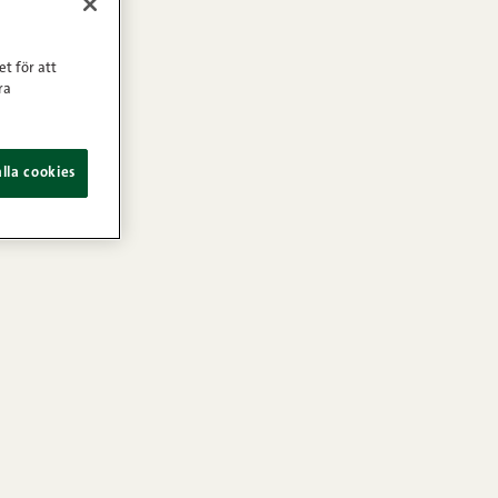
et för att
ra
lla cookies