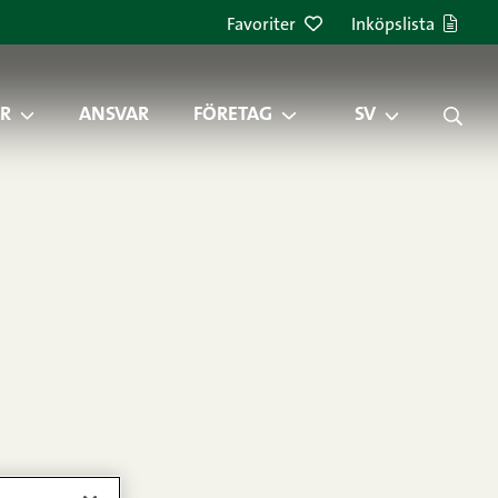
Favoriter
Inköpslista
R
ANSVAR
FÖRETAG
SV