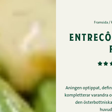
Framsida
/
entrecô
1
2
Aningen optippat, defin
kompletterar varandra oe
den österbottniska
huvudr