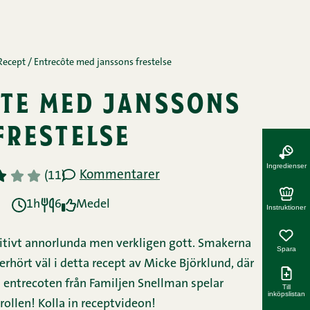
Recept
/
Entrecôte med janssons frestelse
te med janssons
frestelse
Ingredienser
Kommentarer
3
4
5
(11)
1h
6
Medel
Instruktioner
itivt annorlunda men verkligen gott. Smakerna
Spara
rhört väl i detta recept av Micke Björklund, där
 entrecoten från Familjen Snellman spelar
Till
inköpslistan
ollen! Kolla in receptvideon!