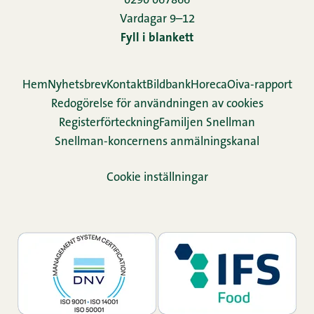
0290 067866
Vardagar 9–12
Fyll i blankett
Hem
Nyhetsbrev
Kontakt
Bildbank
Horeca
Oiva-rapport
Redogörelse för användningen av cookies
Re­gis­ter­för­teck­ning
Familjen Snellman
Snellman-koncernens anmälningskanal
Cookie inställningar