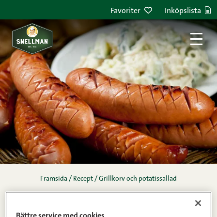
Hoppa till innehållet
Favoriter
Inköpslista
Framsida
/
Recept
/
Grillkorv och potatissallad
grillkorv och
Bättre service med cookies