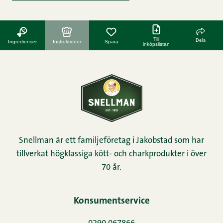
Till
Dela
Ingredienser
Instruktioner
Spara
inköpslistan
Snellman är ett familjeföretag i Jakobstad som har
tillverkat högklassiga kött- och charkprodukter i över
70 år.
Konsumentservice