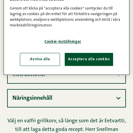
potatissallad
Genom att klicka på "acceptera alla cookies" samtycker du till
lagring av cookies på din enhet för att förbättra navigeringen på
Kommentarer
1
2
3
4
5
(3)
webbplatsen, analysera webbplatsens användning och bistå i våra
marknadsföringsinsatser.
1h 15min
4
Lätt
Cookie-inställningar
Ingredienser
Avvisa alla
Acceptera alla cookies
Instruktioner
Näringsinnehåll
Välj en valfri grillkorv, så länge som det är Eetvartti,
till att laga detta goda recept. Herr Snellman