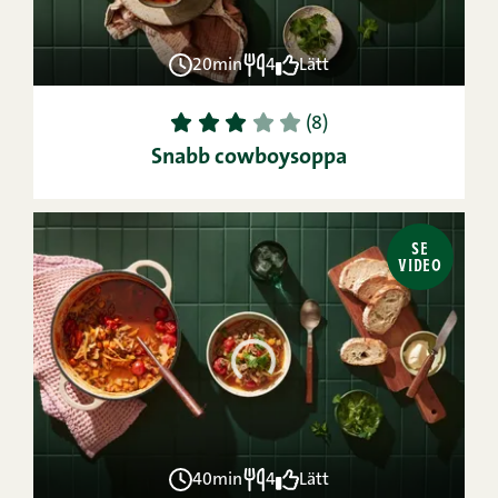
20min
4
Lätt
1
2
3
4
5
(8)
Snabb cowboysoppa
SE
VIDEO
40min
4
Lätt