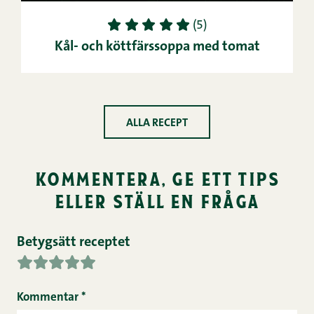
1
2
3
4
5
(5)
Kål- och köttfärssoppa med tomat
ALLA RECEPT
kommentera, ge ett tips
eller ställ en fråga
Betygsätt receptet
Kommentar
*