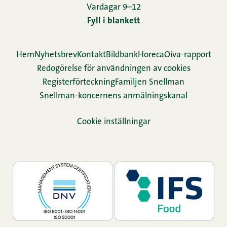
Vardagar 9–12
Fyll i blankett
Hem
Nyhetsbrev
Kontakt
Bildbank
Horeca
Oiva-rapport
Redogörelse för användningen av cookies
Re­gis­ter­för­teck­ning
Familjen Snellman
Snellman-koncernens anmälningskanal
Cookie inställningar