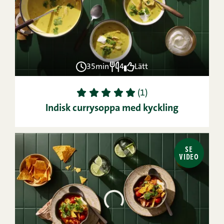
35min
4
Lätt
1
2
3
4
5
(1)
Indisk currysoppa med kyckling
SE
VIDEO