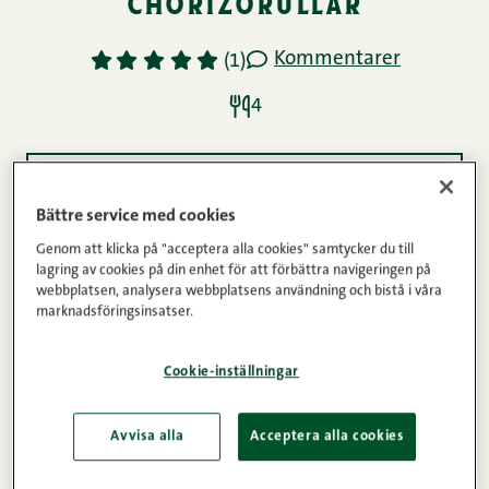
chorizorullar
Kommentarer
1
2
3
4
5
(1)
4
Ingredienser
Bättre service med cookies
Genom att klicka på "acceptera alla cookies" samtycker du till
lagring av cookies på din enhet för att förbättra navigeringen på
Instruktioner
webbplatsen, analysera webbplatsens användning och bistå i våra
marknadsföringsinsatser.
Detta recept från Ruokaunelmia bloggen var med i
Cookie-inställningar
vår tävling “All Natural-smakresa”. I tävlingen
utmanade vi finländska bloggare att skapa sitt
Avvisa alla
Acceptera alla cookies
eget recept med våra helt tillsatsfria All Natural-
korvar.