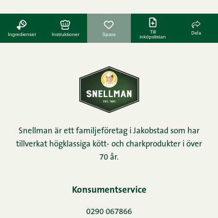
Till
Dela
Ingredienser
Instruktioner
Spara
inköpslistan
Snellman är ett familjeföretag i Jakobstad som har
tillverkat högklassiga kött- och charkprodukter i över
70 år.
Konsumentservice
0290 067866