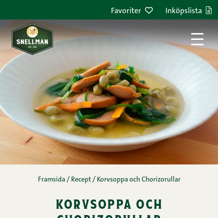
Hoppa till innehållet
Favoriter
Inköpslista
Framsida
/
Recept
/
Korvsoppa och Chorizorullar
korvsoppa och