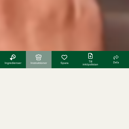
Till
Dela
Ingredienser
Instruktioner
Spara
inköpslistan
fler recept