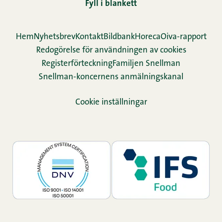
Fyll i blankett
Hem
Nyhetsbrev
Kontakt
Bildbank
Horeca
Oiva-rapport
Redogörelse för användningen av cookies
Re­gis­ter­för­teck­ning
Familjen Snellman
Snellman-koncernens anmälningskanal
Cookie inställningar