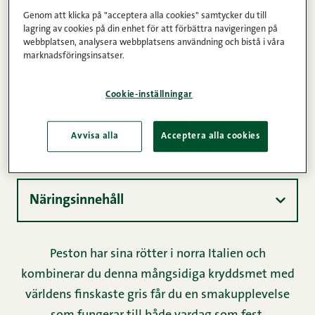
Kommentarer
1
2
3
4
5
Genom att klicka på "acceptera alla cookies" samtycker du till
lagring av cookies på din enhet för att förbättra navigeringen på
45min (varav 25min aktiv)
6
Lätt
webbplatsen, analysera webbplatsens användning och bistå i våra
marknadsföringsinsatser.
Ingredienser
Cookie-inställningar
Avvisa alla
Acceptera alla cookies
Instruktioner
Näringsinnehåll
Peston har sina rötter i norra Italien och
kombinerar du denna mångsidiga kryddsmet med
världens finskaste gris får du en smakupplevelse