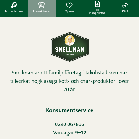
Till
Dela
Ingredienser
Instruktioner
Spara
inköpslistan
Snellman är ett familjeföretag i Jakobstad som har
tillverkat högklassiga kött- och charkprodukter i över
70 år.
Konsumentservice
0290 067866
Vardagar 9–12