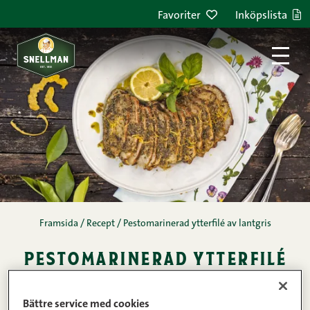
Hoppa till innehållet
Favoriter
Inköpslista
Framsida
/
Recept
/
Pestomarinerad ytterfilé av lantgris
pestomarinerad ytterfilé
av lantgris
Bättre service med cookies