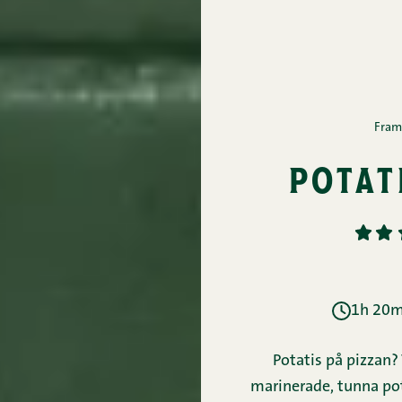
Fram
potat
1
2
1h 20mi
Potatis på pizzan? 
marinerade, tunna pot