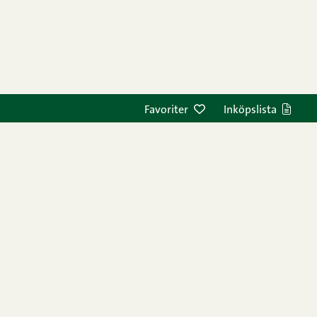
Favoriter
Inköpslista
R
ANSVAR
FÖRETAG
SV