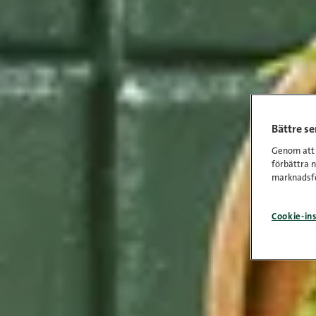
Bättre s
Genom att k
förbättra 
marknadsfö
Cookie-ins