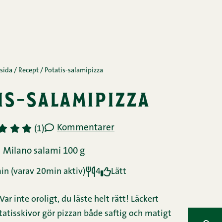
sida
/
Recept
/
Potatis-salamipizza
is-salamipizza
Kommentarer
3
4
5
(1)
Milano salami 100 g
Ingredienser
n (varav 20min aktiv)
4
Lätt
Var inte oroligt, du läste helt rätt! Läckert
Instruktioner
atisskivor gör pizzan både saftig och matigt