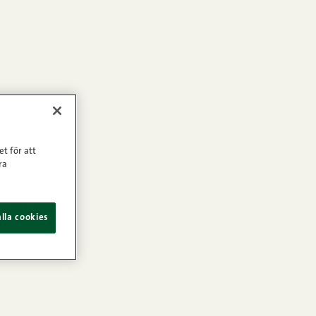
et för att
ra
lla cookies