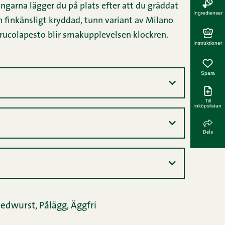
ningarna lägger du på plats efter att du gräddat
Spara
h finkänsligt kryddad, tunn variant av Milano
Till
 rucolapesto blir smakupplevelsen klockren.
inköpslistan
Dela
edwurst,
Pålägg,
Äggfri