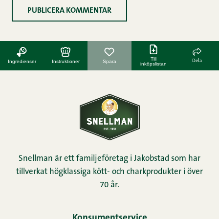
Till
Dela
Ingredienser
Instruktioner
Spara
inköpslistan
Snellman är ett familjeföretag i Jakobstad som har
tillverkat högklassiga kött- och charkprodukter i över
70 år.
Konsumentservice