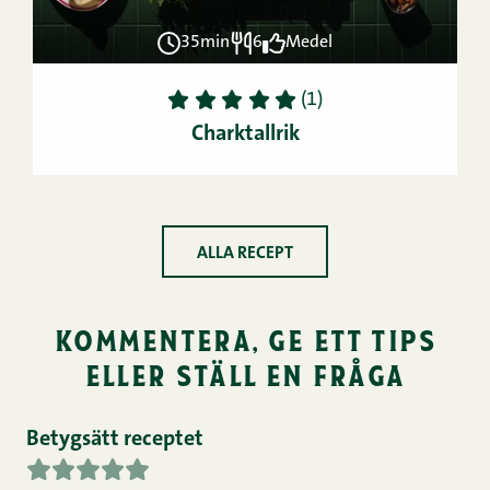
35min
6
Medel
1
2
3
4
5
(1)
Charktallrik
ALLA RECEPT
kommentera, ge ett tips
eller ställ en fråga
Betygsätt receptet