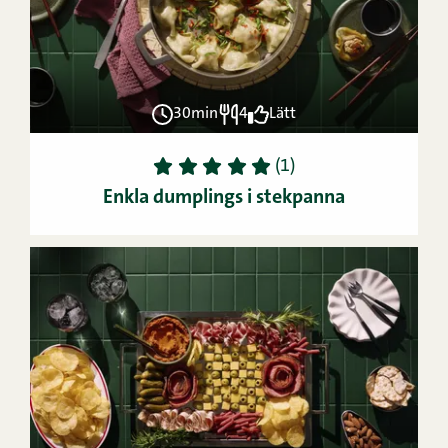
30min
4
Lätt
1
2
3
4
5
(1)
Enkla dumplings i stekpanna