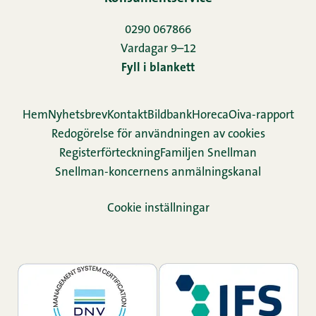
0290 067866
Vardagar 9–12
Fyll i blankett
Hem
Nyhetsbrev
Kontakt
Bildbank
Horeca
Oiva-rapport
Redogörelse för användningen av cookies
Re­gis­ter­för­teck­ning
Familjen Snellman
Snellman-koncernens anmälningskanal
Cookie inställningar