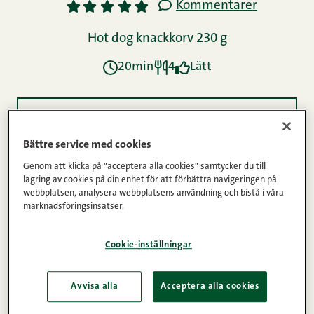
Kommentarer
1
2
3
4
5
Hot dog knackkorv 230 g
20min
4
Lätt
Ingredienser
Bättre service med cookies
Genom att klicka på "acceptera alla cookies" samtycker du till
Instruktioner
lagring av cookies på din enhet för att förbättra navigeringen på
webbplatsen, analysera webbplatsens användning och bistå i våra
marknadsföringsinsatser.
Näringsinnehåll
Cookie-inställningar
Ibland kan man skapa något oerhört gott av bara
Avvisa alla
Acceptera alla cookies
några få nyckelingredinser. Ta till exempel hot dog-