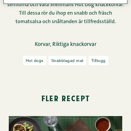
semlorna och våra Snellmans Hot Dog knackkorvar.
Till dessa rör du ihop en snabb och fräsch
tomatsalsa och snåltanden är tillfredsställd.
Korvar,
Riktiga knackorvar
Hot dogs
Snabblagad mat
Tilltugg
fler recept