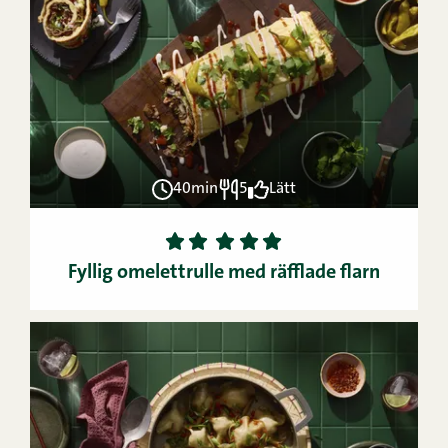
40min
5
Lätt
1
2
3
4
5
Fyllig omelettrulle med räfflade flarn