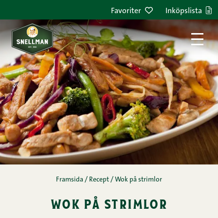
Hoppa till innehållet
Favoriter
Inköpslista
Framsida
/
Recept
/
Wok på strimlor
wok på strimlor