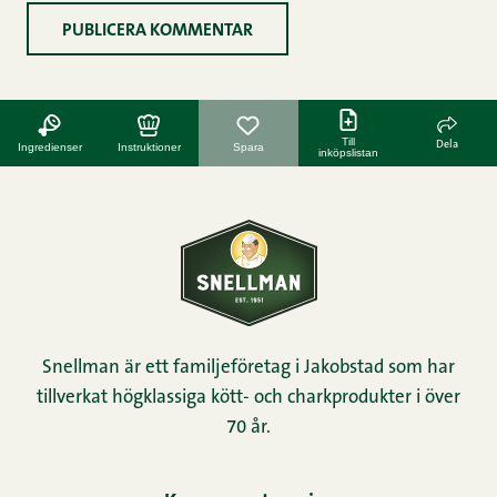
Till
Dela
Ingredienser
Instruktioner
Spara
inköpslistan
Snellman är ett familjeföretag i Jakobstad som har
tillverkat högklassiga kött- och charkprodukter i över
70 år.