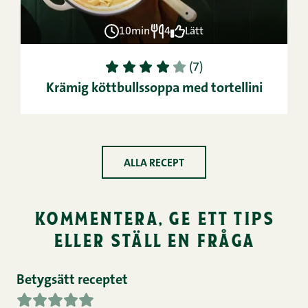
10min
4
Lätt
1
2
3
4
5
(7)
Krämig köttbullssoppa med tortellini
ALLA RECEPT
kommentera, ge ett tips
eller ställ en fråga
Betygsätt receptet