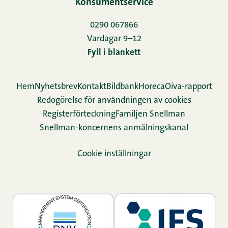
Konsumentservice
0290 067866
Vardagar 9–12
Fyll i blankett
Hem
Nyhetsbrev
Kontakt
Bildbank
Horeca
Oiva-rapport
Redogörelse för användningen av cookies
Re­gis­ter­för­teck­ning
Familjen Snellman
Snellman-koncernens anmälningskanal
Cookie inställningar