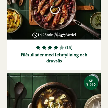
1h 25min
4
Medel
1
2
3
4
5
(15)
Filérullader med fetafyllning och
druvsås
SE
VIDEO