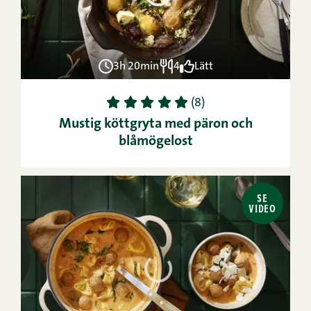
3h 20min
4
Lätt
1
2
3
4
5
(8)
Mustig köttgryta med päron och
blåmögelost
SE
VIDEO