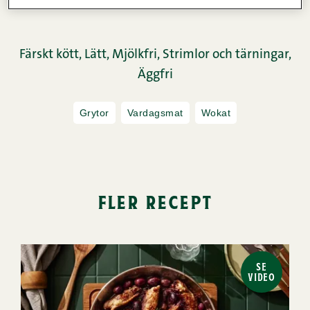
säger Herr Snellman.
Färskt kött,
Lätt,
Mjölkfri,
Strimlor och tärningar,
Äggfri
Grytor
Vardagsmat
Wokat
fler recept
SE
VIDEO