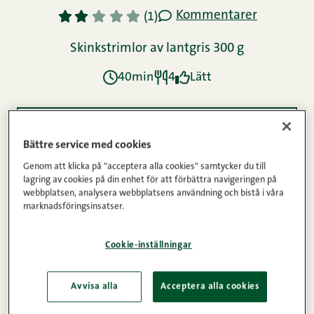
Kommentarer
1
2
3
4
5
(1)
Skinkstrimlor av lantgris 300 g
40min
4
Lätt
Ingredienser
Bättre service med cookies
Genom att klicka på "acceptera alla cookies" samtycker du till
lagring av cookies på din enhet för att förbättra navigeringen på
Instruktioner
webbplatsen, analysera webbplatsens användning och bistå i våra
marknadsföringsinsatser.
Näringsinnehåll
Cookie-inställningar
Avvisa alla
Acceptera alla cookies
Wok på riktiga skinkstrimlor. ”Så gott, så gott”,