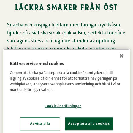
läckra smaker från öst
Snabba och krispiga filéflarn med färdiga kryddsåser
bjuder på asiatiska smakupplevelser, perfekta för både
vardagens stress och lugnare stunder av njutning.
Filéflarnen är majs-panerade, vilket garanterar en
krispig yta, och såserna är en perfekt kombination av
Bättre service med cookies
sötma, kryddighet och en varm kick.
Genom att klicka på "acceptera alla cookies" samtycker du till
lagring av cookies på din enhet för att förbättra navigeringen på
Smakerna är
Shanghai Sizzle, Teriyaki
webbplatsen, analysera webbplatsens användning och bistå i våra
marknadsföringsinsatser.
Twist
och
Spicy Korean
. Stek flarnen krispiga i panna,
ugn eller airfryer, rör i såsen och servera med
exempelvis ris, nudlar eller grönsaker.
Cookie-inställningar
Avvisa alla
Acceptera alla cookies