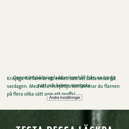
Krispiga filéflarn är ett enkelt sätt att sätta smak på
vardagen. Med våra recepttips kombinerar du flarnen
på flera olika sätt som ett proffs!