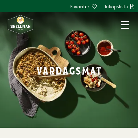
Hoppa till innehållet
Favoriter
Inköpslista
vardagsmat