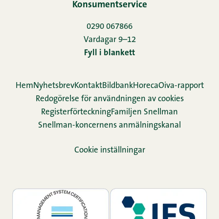
Konsumentservice
0290 067866
Vardagar 9–12
Fyll i blankett
Hem
Nyhetsbrev
Kontakt
Bildbank
Horeca
Oiva-rapport
Redogörelse för användningen av cookies
Re­gis­ter­för­teck­ning
Familjen Snellman
Snellman-koncernens anmälningskanal
Cookie inställningar