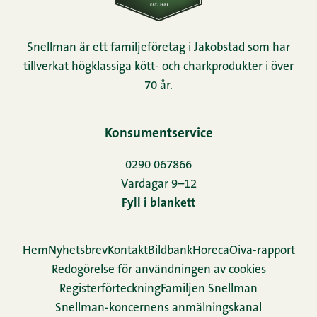
Snellman är ett familjeföretag i Jakobstad som har
tillverkat högklassiga kött- och charkprodukter i över
70 år.
Konsumentservice
0290 067866
Vardagar 9–12
Fyll i blankett
Hem
Nyhetsbrev
Kontakt
Bildbank
Horeca
Oiva-rapport
Redogörelse för användningen av cookies
Re­gis­ter­för­teck­ning
Familjen Snellman
Snellman-koncernens anmälningskanal