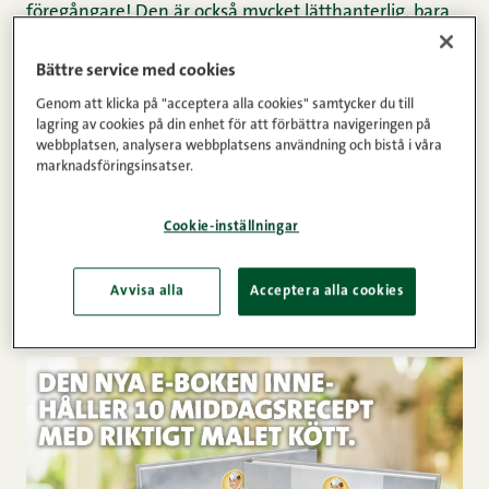
föregångare! Den är också mycket lätthanterlig, bara
att riva upp och använda. Flowpacken är enkel att
göra sig av med och tar betydligt mindre utrymme i
Bättre service med cookies
soporna. Den tar också mindre utrymme i
Genom att klicka på "acceptera alla cookies" samtycker du till
lagring av cookies på din enhet för att förbättra navigeringen på
butikshyllan, matkassen och kylen. Den är dessutom
webbplatsen, analysera webbplatsens användning och bistå i våra
mycket effektivare i logistik och transport. Även om
marknadsföringsinsatser.
den nya förpackningen är tunnare än den gamla är
den tillräckligt hållbar och går bra att frysa in.
Cookie-inställningar
Flowpacken har också positiv inverkan på själva
produkten. Maletköttet hålls luftigt och är tack vare
Avvisa alla
Acceptera alla cookies
det lätt att steka.