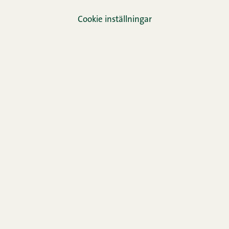
Cookie inställningar
TikTok
Facebook
Instagram
LinkedIn
YouTube