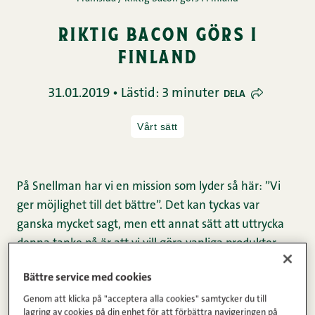
riktig bacon görs i
finland
31.01.2019 • Lästid: 3 minuter
DELA
Vårt sätt
På Snellman har vi en mission som lyder så här: ”Vi
ger möjlighet till det bättre”. Det kan tyckas var
ganska mycket sagt, men ett annat sätt att uttrycka
denna tanke på är att vi vill göra vanliga produkter
bättre. Den målsättningen kommer väldigt tydligt
Bättre service med cookies
fram om man tar en titt på vår produkt Riktig bacon.
Genom att klicka på "acceptera alla cookies" samtycker du till
lagring av cookies på din enhet för att förbättra navigeringen på