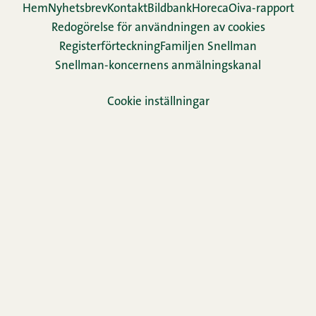
Hem
Nyhetsbrev
Kontakt
Bildbank
Horeca
Oiva-rapport
Redogörelse för användningen av cookies
Re­gis­ter­för­teck­ning
Familjen Snellman
Snellman-koncernens anmälningskanal
Cookie inställningar
TikTok
Facebook
Instagram
LinkedIn
YouTube