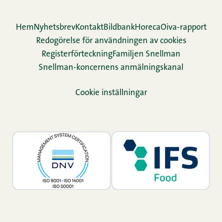
Hem
Nyhetsbrev
Kontakt
Bildbank
Horeca
Oiva-rapport
Redogörelse för användningen av cookies
Re­gis­ter­för­teck­ning
Familjen Snellman
Snellman-koncernens anmälningskanal
Cookie inställningar