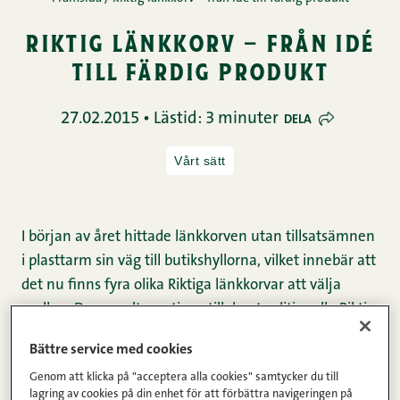
riktig länkkorv – från idé
till färdig produkt
27.02.2015 • Lästid: 3 minuter
DELA
Vårt sätt
I början av året hittade länkkorven utan tillsatsämnen
i plasttarm sin väg till butikshyllorna, vilket innebär att
det nu finns fyra olika Riktiga länkkorvar att välja
mellan. De nya alternativen till den traditionella Riktig
länkkorven kom inte till i en handvändning. Det är
Bättre service med cookies
resultatet av en lång och krävande produktutveckling,
Genom att klicka på "acceptera alla cookies" samtycker du till
som pågår ända tills produktens smakar som den ska.
lagring av cookies på din enhet för att förbättra navigeringen på