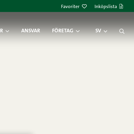
Favoriter
Inköpslista
R
ANSVAR
FÖRETAG
SV