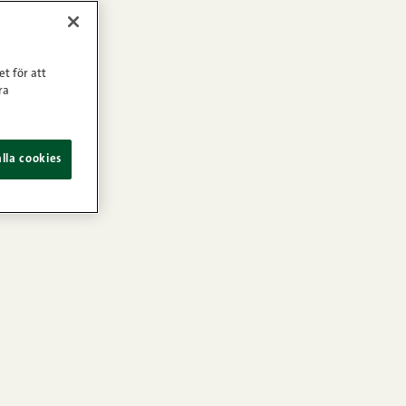
et för att
ra
lla cookies