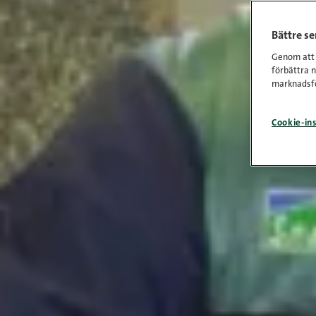
Bättre s
Genom att k
förbättra 
marknadsfö
Cookie-ins