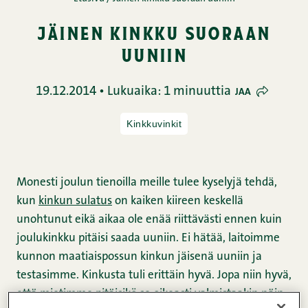
jäinen kinkku suoraan
uuniin
19.12.2014 • Lukuaika: 1 minuuttia
JAA
Kinkkuvinkit
Monesti joulun tienoilla meille tulee kyselyjä tehdä,
kun
kinkun sulatus
on kaiken kiireen keskellä
unohtunut eikä aikaa ole enää riittävästi ennen kuin
joulukinkku pitäisi saada uuniin. Ei hätää, laitoimme
kunnon maatiaispossun kinkun jäisenä uuniin ja
testasimme. Kinkusta tuli erittäin hyvä. Jopa niin hyvä,
että mietimme pitäisikö se oikeasti valmistaakin näin.