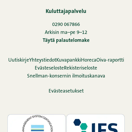
Kuluttajapalvelu
0290 067866
Arkisin ma–pe 9–12
Täytä palautelomake
Uutiskirje
Yhteystiedot
Kuvapankki
Horeca
Oiva-raportti
Evästeseloste
Rekisteriseloste
Snellman-konsernin ilmoituskanava
Evästeasetukset