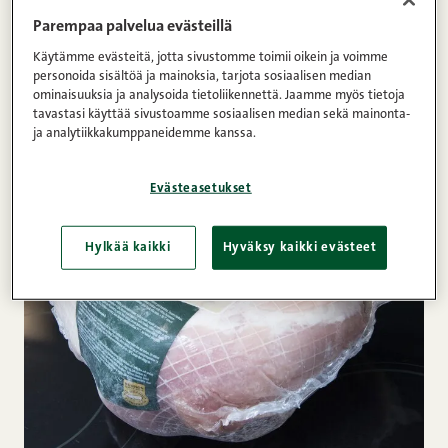
Lientäkin jäi kastiketta varten.
Kinkun paistaminen
Parempaa palvelua evästeillä
jäisenä on siis on mahdollista, tässä ohje.
Käytämme evästeitä, jotta sivustomme toimii oikein ja voimme
personoida sisältöä ja mainoksia, tarjota sosiaalisen median
Valmistusohjeet:
ominaisuuksia ja analysoida tietoliikennettä. Jaamme myös tietoja
tavastasi käyttää sivustoamme sosiaalisen median sekä mainonta-
ja analytiikkakumppaneidemme kanssa.
Evästeasetukset
Hylkää kaikki
Hyväksy kaikki evästeet