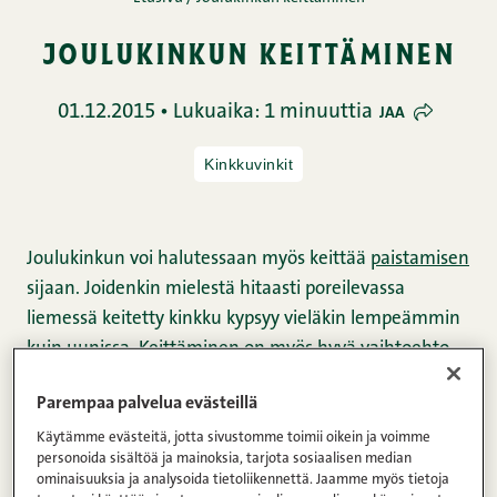
joulukinkun keittäminen
01.12.2015 • Lukuaika: 1 minuuttia
JAA
Kinkkuvinkit
Joulukinkun voi halutessaan myös keittää
paistamisen
sijaan. Joidenkin mielestä hitaasti poreilevassa
liemessä keitetty kinkku kypsyy vieläkin lempeämmin
kuin uunissa. Keittäminen on myös hyvä vaihtoehto
mikäli paistaminen ei ole mahdollista. Joulukinkun
Parempaa palvelua evästeillä
keittäminen on varsin helppoa.
Käytämme evästeitä, jotta sivustomme toimii oikein ja voimme
personoida sisältöä ja mainoksia, tarjota sosiaalisen median
Snellmanin kunnon joulunkinkut valmistetaan
ominaisuuksia ja analysoida tietoliikennettä. Jaamme myös tietoja