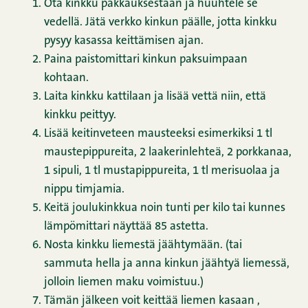
Ota kinkku pakkauksestaan ja huuhtele se
vedellä. Jätä verkko kinkun päälle, jotta kinkku
pysyy kasassa keittämisen ajan.
Paina paistomittari kinkun paksuimpaan
kohtaan.
Laita kinkku kattilaan ja lisää vettä niin, että
kinkku peittyy.
Lisää keitinveteen mausteeksi esimerkiksi 1 tl
maustepippureita, 2 laakerinlehteä, 2 porkkanaa,
1 sipuli, 1 tl mustapippureita, 1 tl merisuolaa ja
nippu timjamia.
Keitä joulukinkkua noin tunti per kilo tai kunnes
lämpömittari näyttää 85 astetta.
Nosta kinkku liemestä jäähtymään. (tai
sammuta hella ja anna kinkun jäähtyä liemessä,
jolloin liemen maku voimistuu.)
Tämän jälkeen voit keittää liemen kasaan ,