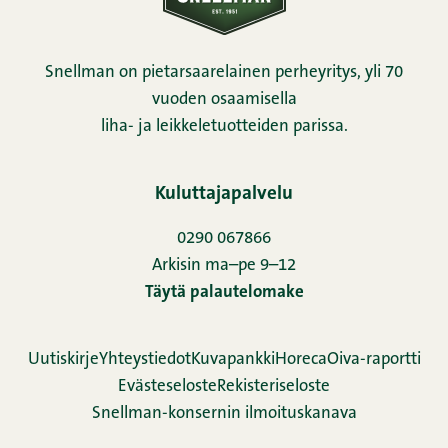
Snellman on pietarsaarelainen perheyritys, yli 70
vuoden osaamisella
liha- ja leikkeletuotteiden parissa.
Kuluttajapalvelu
0290 067866
Arkisin ma–pe 9–12
Täytä palautelomake
Uutiskirje
Yhteystiedot
Kuvapankki
Horeca
Oiva-raportti
Evästeseloste
Rekisteriseloste
Snellman-konsernin ilmoituskanava