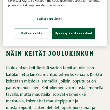
tavastasi käyttää sivustoamme sosiaalisen median sekä mainonta-
maailman suomalaisimmasta possusta, nimittäin
ja analytiikkakumppaneidemme kanssa.
omasta maatiaispossustamme. Lue täältä mikä tekee
maatiaispossustamme ainutlaatuisen:
Evästeasetukset
www.snellman.fi/fi/maatiaispossu
Hylkää kaikki
Hyväksy kaikki evästeet
Tutustu maailman suomalaisimpaan possuun!
näin keität joulukinkun
Joulukinkun keittämistä varten tarvitset niin ison
kattilan, että kinkku mahtuu siihen kokonaan. Kinkku
keitetään miedolla lämmöllä, jolloin lopputulos on
paras mahdollinen. Keittoliemen voi maustaa monella
tavalla, mutta mausteiksi sopivat esimerkiksi
merisuola, kokonaiset maustepippurit ja
mustapippurit, laakerinlehdet, sipuli, porkkanat ja