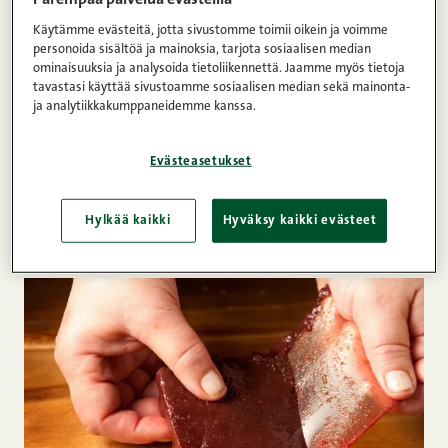
Käytämme evästeitä, jotta sivustomme toimii oikein ja voimme
pala maksaa
personoida sisältöä ja mainoksia, tarjota sosiaalisen median
vehnäjauhoja
ominaisuuksia ja analysoida tietoliikennettä. Jaamme myös tietoja
tavastasi käyttää sivustoamme sosiaalisen median sekä mainonta-
suolaa
ja analytiikkakumppaneidemme kanssa.
paprikajauhetta
mustapippuria
Evästeasetukset
paistamiseen: voita/öljyä
Hylkää kaikki
Hyväksy kaikki evästeet
Valmistusohjeet: