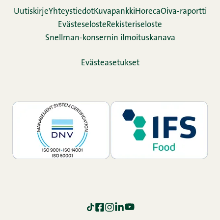
Uutiskirje
Yhteystiedot
Kuvapankki
Horeca
Oiva-raportti
Evästeseloste
Rekisteriseloste
Snellman-konsernin ilmoituskanava
Evästeasetukset
TikTok
Facebook
Instagram
LinkedIn
YouTube