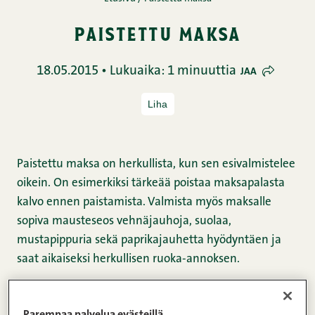
paistettu maksa
18.05.2015 • Lukuaika: 1 minuuttia
JAA
Liha
Paistettu maksa on herkullista, kun sen esivalmistelee
oikein. On esimerkiksi tärkeää poistaa maksapalasta
kalvo ennen paistamista. Valmista myös maksalle
sopiva mausteseos vehnäjauhoja, suolaa,
mustapippuria sekä paprikajauhetta hyödyntäen ja
saat aikaiseksi herkullisen ruoka-annoksen.
Raaka-aineet:
Parempaa palvelua evästeillä