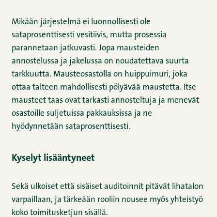
Mikään järjestelmä ei luonnollisesti ole
sataprosenttisesti vesitiivis, mutta prosessia
parannetaan jatkuvasti. Jopa mausteiden
annostelussa ja jakelussa on noudatettava suurta
tarkkuutta. Mausteosastolla on huippuimuri, joka
ottaa talteen mahdollisesti pölyävää maustetta. Itse
mausteet taas ovat tarkasti annosteltuja ja menevät
osastoille suljetuissa pakkauksissa ja ne
hyödynnetään sataprosenttisesti.
Kyselyt lisääntyneet
Sekä ulkoiset että sisäiset auditoinnit pitävät lihatalon
varpaillaan, ja tärkeään rooliin nousee myös yhteistyö
koko toimitusketjun sisällä.