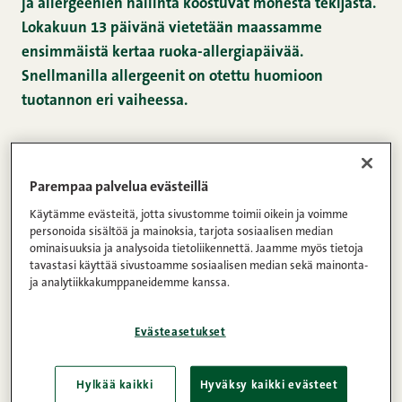
ja allergeenien hallinta koostuvat monesta tekijästä.
Lokakuun 13 päivänä vietetään maassamme
ensimmäistä kertaa ruoka-allergiapäivää.
Snellmanilla allergeenit on otettu huomioon
tuotannon eri vaiheessa.
Vakaavaa yliherkkyyttä aiheuttavat aineet on listattu
ja otettu huomioon tuotannossa, ja aineet on aina
Parempaa palvelua evästeillä
ilmoitettava korostettuina pakkausmerkinnöissä.
Käytämme evästeitä, jotta sivustomme toimii oikein ja voimme
Elintarviketuotannossa huomioitavien aineiden lista
personoida sisältöä ja mainoksia, tarjota sosiaalisen median
ominaisuuksia ja analysoida tietoliikennettä. Jaamme myös tietoja
on pitkä, mutta Snellmanin osalta tuotteista löytyy
tavastasi käyttää sivustoamme sosiaalisen median sekä mainonta-
tällä hetkellä vain maitoa, vehnää ja sinappia.
ja analytiikkakumppaneidemme kanssa.
– Esimerkiksi meidän kotlettimme on haastava tuote.
Evästeasetukset
Koska tuotteesta löytyy sekä vehnää, maitoa että
sinappia, se tehdään kokonaan eristyksessä, kertoo
Hylkää kaikki
Hyväksy kaikki evästeet
Snellmanin lihanjalostuksen ravitsemusasiantuntija