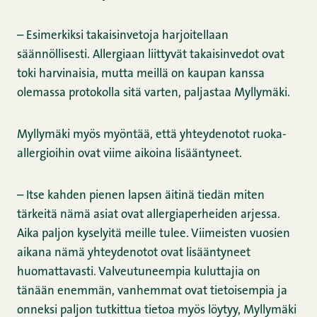
– Esimerkiksi takaisinvetoja harjoitellaan
säännöllisesti. Allergiaan liittyvät takaisinvedot ovat
toki harvinaisia, mutta meillä on kaupan kanssa
olemassa protokolla sitä varten, paljastaa Myllymäki.
Myllymäki myös myöntää, että yhteydenotot ruoka-
allergioihin ovat viime aikoina lisääntyneet.
– Itse kahden pienen lapsen äitinä tiedän miten
tärkeitä nämä asiat ovat allergiaperheiden arjessa.
Aika paljon kyselyitä meille tulee. Viimeisten vuosien
aikana nämä yhteydenotot ovat lisääntyneet
huomattavasti. Valveutuneempia kuluttajia on
tänään enemmän, vanhemmat ovat tietoisempia ja
onneksi paljon tutkittua tietoa myös löytyy, Myllymäki