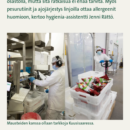
osastolla, mutta sitä ratkaisua ei enää tarvita. Myös
pesurutiinit ja ajojärjestys linjoilla ottaa allergeenit
huomioon, kertoo hygienia-assistentti Jenni Rättö.
Mausteiden kanssa ollaan tarkkoja Kuusisaaressa.