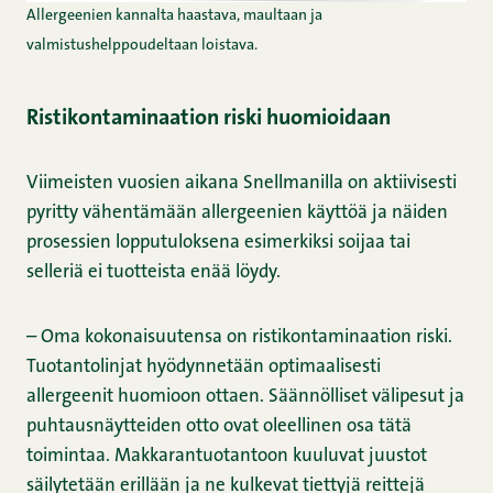
Allergeenien kannalta haastava, maultaan ja
valmistushelppoudeltaan loistava.
Ristikontaminaation riski huomioidaan
Viimeisten vuosien aikana Snellmanilla on aktiivisesti
pyritty vähentämään allergeenien käyttöä ja näiden
prosessien lopputuloksena esimerkiksi soijaa tai
selleriä ei tuotteista enää löydy.
– Oma kokonaisuutensa on ristikontaminaation riski.
Tuotantolinjat hyödynnetään optimaalisesti
allergeenit huomioon ottaen. Säännölliset välipesut ja
puhtausnäytteiden otto ovat oleellinen osa tätä
toimintaa. Makkarantuotantoon kuuluvat juustot
säilytetään erillään ja ne kulkevat tiettyjä reittejä