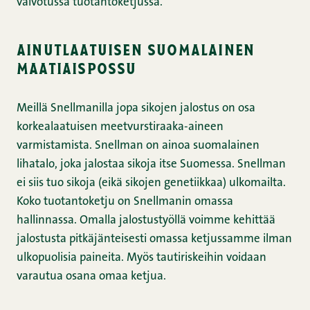
valvotussa tuotantoketjussa.
ainutlaatuisen suomalainen
maatiaispossu
Meillä Snellmanilla jopa sikojen jalostus on osa
korkealaatuisen meetvurstiraaka-aineen
varmistamista. Snellman on ainoa suomalainen
lihatalo, joka jalostaa sikoja itse Suomessa. Snellman
ei siis tuo sikoja (eikä sikojen genetiikkaa) ulkomailta.
Koko tuotantoketju on Snellmanin omassa
hallinnassa. Omalla jalostustyöllä voimme kehittää
jalostusta pitkäjänteisesti omassa ketjussamme ilman
ulkopuolisia paineita. Myös tautiriskeihin voidaan
varautua osana omaa ketjua.