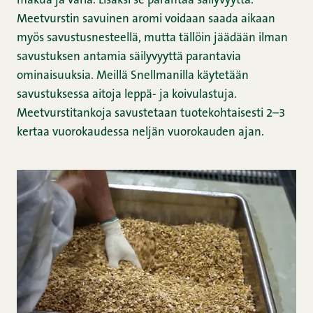
makua ja väriä. Lisäksi se parantaa säilyvyyttä.
Meetvurstin savuinen aromi voidaan saada aikaan
myös savustusnesteellä, mutta tällöin jäädään ilman
savustuksen antamia säilyvyyttä parantavia
ominaisuuksia. Meillä Snellmanilla käytetään
savustuksessa aitoja leppä- ja koivulastuja.
Meetvurstitankoja savustetaan tuotekohtaisesti 2–3
kertaa vuorokaudessa neljän vuorokauden ajan.