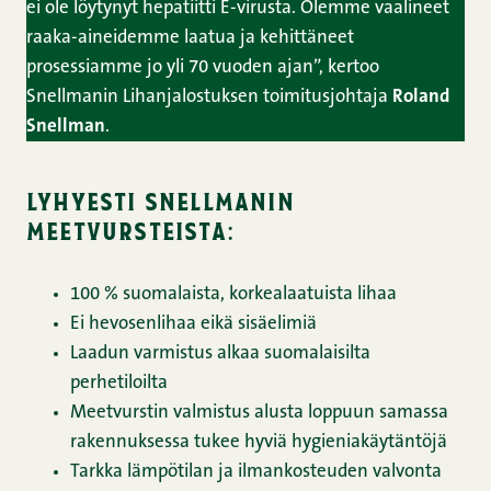
ei ole löytynyt hepatiitti E-virusta. Olemme vaalineet
raaka-aineidemme laatua ja kehittäneet
prosessiamme jo yli 70 vuoden ajan”, kertoo
Snellmanin Lihanjalostuksen toimitusjohtaja
Roland
Snellman
.
lyhyesti snellmanin
meetvursteista:
100 % suomalaista, korkealaatuista lihaa
Ei hevosenlihaa eikä sisäelimiä
Laadun varmistus alkaa suomalaisilta
perhetiloilta
Meetvurstin valmistus alusta loppuun samassa
rakennuksessa tukee hyviä hygieniakäytäntöjä
Tarkka lämpötilan ja ilmankosteuden valvonta