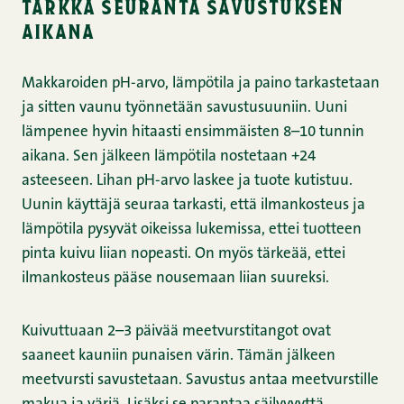
tarkka seuranta savustuksen
aikana
Makkaroiden pH-arvo, lämpötila ja paino tarkastetaan
ja sitten vaunu työnnetään savustusuuniin. Uuni
lämpenee hyvin hitaasti ensimmäisten 8–10 tunnin
aikana. Sen jälkeen lämpötila nostetaan +24
asteeseen. Lihan pH-arvo laskee ja tuote kutistuu.
Uunin käyttäjä seuraa tarkasti, että ilmankosteus ja
lämpötila pysyvät oikeissa lukemissa, ettei tuotteen
pinta kuivu liian nopeasti. On myös tärkeää, ettei
ilmankosteus pääse nousemaan liian suureksi.
Kuivuttuaan 2–3 päivää meetvurstitangot ovat
saaneet kauniin punaisen värin. Tämän jälkeen
meetvursti savustetaan. Savustus antaa meetvurstille