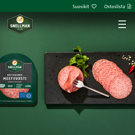
Siirry sisältöön
Suosikit
Ostoslista