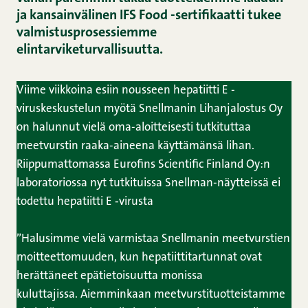
ja kansainvälinen IFS Food -sertifikaatti tukee
valmistusprosessiemme
elintarviketurvallisuutta.
Viime viikkoina esiin nousseen hepatiitti E -
viruskeskustelun myötä Snellmanin Lihanjalostus Oy
on halunnut vielä oma-aloitteisesti tutkituttaa
meetvurstin raaka-aineena käyttämänsä lihan.
Riippumattomassa Eurofins Scientific Finland Oy:n
laboratoriossa nyt tutkituissa Snellman-näytteissä ei
todettu hepatiitti E ‑virusta
”Halusimme vielä varmistaa Snellmanin meetvurstien
moitteettomuuden, kun hepatiittitartunnat ovat
herättäneet epätietoisuutta monissa
kuluttajissa. Aiemminkaan meetvurstituotteistamme