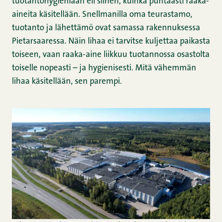
tuotantohygieniaan eli siihen, kuinka puhtaasti raaka-
aineita käsitellään. Snellmanilla oma teurastamo,
tuotanto ja lähettämö ovat samassa rakennuksessa
Pietarsaaressa. Näin lihaa ei tarvitse kuljettaa paikasta
toiseen, vaan raaka-aine liikkuu tuotannossa osastolta
toiselle nopeasti – ja hygienisesti. Mitä vähemmän
lihaa käsitellään, sen parempi.