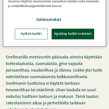
Tutustu seuraavassa meetvurstin valmistuksen
tavastasi käyttää sivustoamme sosiaalisen median sekä mainonta-
ja analytiikkakumppaneidemme kanssa.
periaatteisiimme ja raaka-aineisiimme niin tiedät,
mikä tekee Snellmanin meetvursteista ainutlaatuisen
hyviä.
Evästeasetukset
Hylkää kaikki
Hyväksy kaikki evästeet
korkealaatuista lihaa
perhetiloilta
Snellmanilla meetvurstin pääraaka-aineina käytetään
korkealaatuista, suomalaista, gmo-vapaata
porsaanlihaa, naudanlihaa ja silavaa. Lisäksi yksi tuote
valmistetaan suomalaisesta kalkkunanlihasta.
Snellmanin tuotteissa ei käytetä lainkaan
hevosenlihaa tai sisäelimiä. Lihan laadulla on suuri
vaikutus tuotteen laatuun ja makuun. Tämä laadun
rakentaminen alkaa jo perhetiloilta tarkkaan