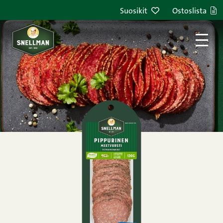
Siirry sisältöön
Suosikit
Ostoslista