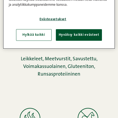
ja analytiikkakumppaneidemme kanssa.
Tuotetiedot
Evästeasetukset
Hylkää kaikki
Hyväksy kaikki evästeet
Ravintosisältö
Leikkeleet
,
Meetvurstit
,
Savustettu
,
Voimakassuolainen
,
Gluteeniton
,
Runsasproteiininen