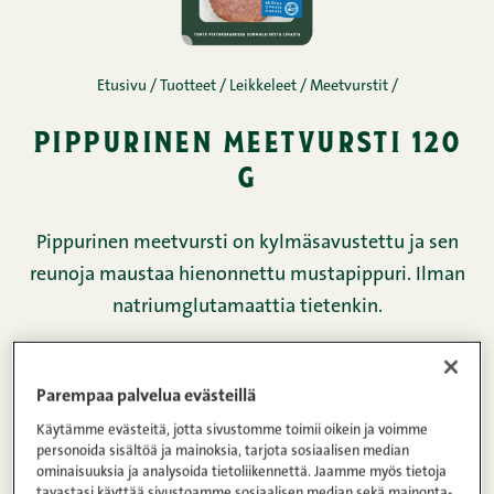
Etusivu
/
Tuotteet
/
Leikkeleet
/
Meetvurstit
/
pippurinen meetvursti 120
g
Pippurinen meetvursti on kylmäsavustettu ja sen
reunoja maustaa hienonnettu mustapippuri. Ilman
natriumglutamaattia tietenkin.
Lihapitoisuus
Paino
Parempaa palvelua evästeillä
137g
120g
Käytämme evästeitä, jotta sivustomme toimii oikein ja voimme
personoida sisältöä ja mainoksia, tarjota sosiaalisen median
100g tuotetta kohden
ominaisuuksia ja analysoida tietoliikennettä. Jaamme myös tietoja
tavastasi käyttää sivustoamme sosiaalisen median sekä mainonta-