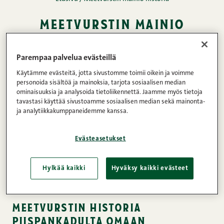
meetvurstin mainio
historia
Parempaa palvelua evästeillä
08.04.2013 • Lukuaika: 1 minuuttia
JAA
Käytämme evästeitä, jotta sivustomme toimii oikein ja voimme
personoida sisältöä ja mainoksia, tarjota sosiaalisen median
Meidän tapamme
ominaisuuksia ja analysoida tietoliikennettä. Jaamme myös tietoja
tavastasi käyttää sivustoamme sosiaalisen median sekä mainonta-
ja analytiikkakumppaneidemme kanssa.
Snellman on valmistanut maan mainioita
Evästeasetukset
meetvursteja jo yrityksen perustamisesta lähtien,
vuodesta 1951. Valmistus alkoi pienestä mutta kaikki
Hylkää kaikki
Hyväksy kaikki evästeet
haluttiin silloinkin tehdä niin kuin itselle tehtäisiin.
meetvurstin historia
piispankadulta omaan