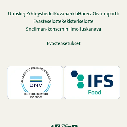
Uutiskirje
Yhteystiedot
Kuvapankki
Horeca
Oiva-raportti
Evästeseloste
Rekisteriseloste
Snellman-konsernin ilmoituskanava
Evästeasetukset
TikTok
Facebook
Instagram
LinkedIn
YouTube