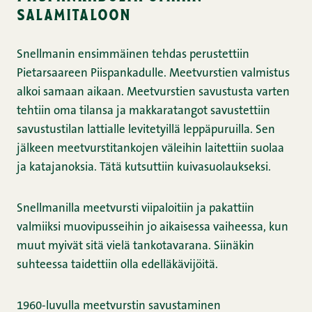
salamitaloon
Snellmanin ensimmäinen tehdas perustettiin
Pietarsaareen Piispankadulle. Meetvurstien valmistus
alkoi samaan aikaan. Meetvurstien savustusta varten
tehtiin oma tilansa ja makkaratangot savustettiin
savustustilan lattialle levitetyillä leppäpuruilla. Sen
jälkeen meetvurstitankojen väleihin laitettiin suolaa
ja katajanoksia. Tätä kutsuttiin kuivasuolaukseksi.
Snellmanilla meetvursti viipaloitiin ja pakattiin
valmiiksi muovipusseihin jo aikaisessa vaiheessa, kun
muut myivät sitä vielä tankotavarana. Siinäkin
suhteessa taidettiin olla edelläkävijöitä.
1960-luvulla meetvurstin savustaminen