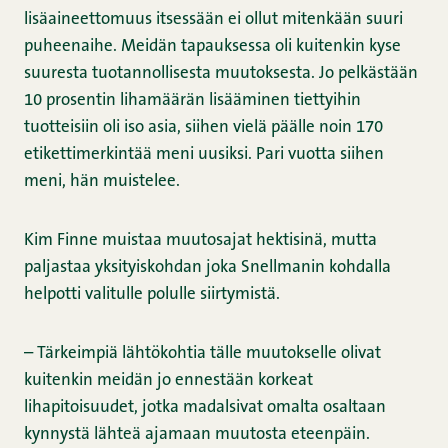
lisäaineettomuus itsessään ei ollut mitenkään suuri
puheenaihe. Meidän tapauksessa oli kuitenkin kyse
suuresta tuotannollisesta muutoksesta. Jo pelkästään
10 prosentin lihamäärän lisääminen tiettyihin
tuotteisiin oli iso asia, siihen vielä päälle noin 170
etikettimerkintää meni uusiksi. Pari vuotta siihen
meni, hän muistelee.
Kim Finne muistaa muutosajat hektisinä, mutta
paljastaa yksityiskohdan joka Snellmanin kohdalla
helpotti valitulle polulle siirtymistä.
– Tärkeimpiä lähtökohtia tälle muutokselle olivat
kuitenkin meidän jo ennestään korkeat
lihapitoisuudet, jotka madalsivat omalta osaltaan
kynnystä lähteä ajamaan muutosta eteenpäin.