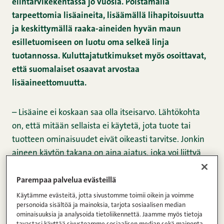
elintarvikekentässä jo vuosia. Poistamalla
tarpeettomia lisäaineita, lisäämällä lihapitoisuutta
ja keskittymällä raaka-aineiden hyvän maun
esilletuomiseen on luotu oma selkeä linja
tuotannossa. Kuluttajatutkimukset myös osoittavat,
että suomalaiset osaavat arvostaa
lisäaineettomuutta.
– Lisäaine ei koskaan saa olla itseisarvo. Lähtökohta
on, että mitään sellaista ei käytetä, jota tuote tai
tuotteen ominaisuudet eivät oikeasti tarvitse. Jonkin
aineen käytön takana on aina ajatus, joka voi liittyä
esimerkiksi rakenteeseen tai makuun, kertoo
tuoteryhmäpäällikkö Johanna Salo.
Parempaa palvelua evästeillä
Käytämme evästeitä, jotta sivustomme toimii oikein ja voimme
personoida sisältöä ja mainoksia, tarjota sosiaalisen median
Käytännössä elintarvikelisäaineet ovat aineita, jotka
ominaisuuksia ja analysoida tietoliikennettä. Jaamme myös tietoja
lisätään tarkoituksellisesti elintarvikkeisiin jotain
tavastasi käyttää sivustoamme sosiaalisen median sekä mainonta-