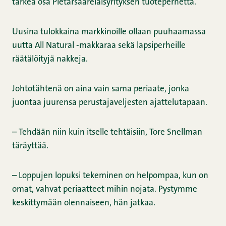
tärkeä osa Pietarsaarelaisyrityksen tuoteperhettä.
Uusina tulokkaina markkinoille ollaan puuhaamassa
uutta All Natural -makkaraa sekä lapsiperheille
räätälöityjä nakkeja.
Johtotähtenä on aina vain sama periaate, jonka
juontaa juurensa perustajaveljesten ajattelutapaan.
– Tehdään niin kuin itselle tehtäisiin, Tore Snellman
täräyttää.
– Loppujen lopuksi tekeminen on helpompaa, kun on
omat, vahvat periaatteet mihin nojata. Pystymme
keskittymään olennaiseen, hän jatkaa.