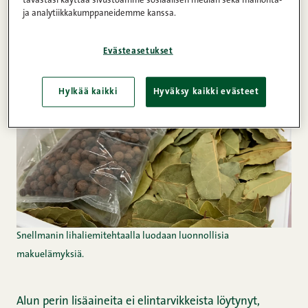
ja analytiikkakumppaneidemme kanssa.
teknologista tarkoitusta varten, esimerkiksi
säilyvyyden takaamiseksi.
Evästeasetukset
Hylkää kaikki
Hyväksy kaikki evästeet
Snellmanin lihaliemitehtaalla luodaan luonnollisia
makuelämyksiä.
Alun perin lisäaineita ei elintarvikkeista löytynyt,