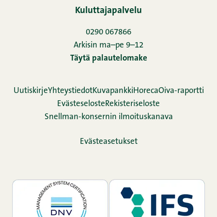
Kuluttajapalvelu
0290 067866
Arkisin ma–pe 9–12
Täytä palautelomake
Uutiskirje
Yhteystiedot
Kuvapankki
Horeca
Oiva-raportti
Evästeseloste
Rekisteriseloste
Snellman-konsernin ilmoituskanava
Evästeasetukset