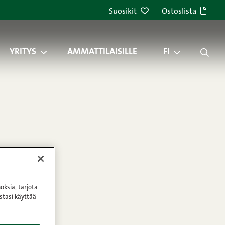
Suosikit
Ostoslista
YRITYS
AMMATTILAISILLE
FI
oksia, tarjota
stasi käyttää