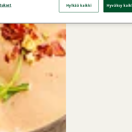
tukset
Hylkää kaikki
Hyväksy kaik