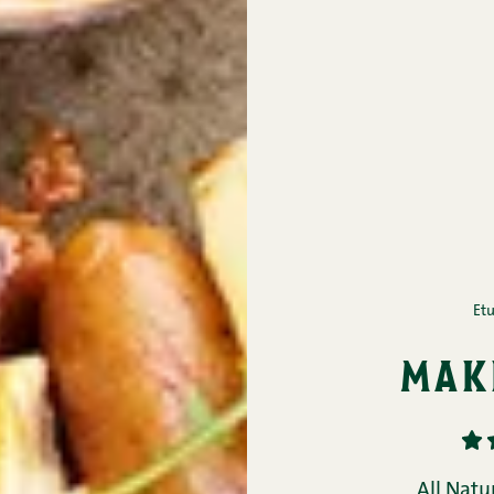
Et
mak
1
All Natu