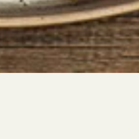
kom
Arvioi resepti