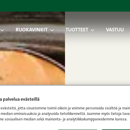
RUOKAVINKIT
TUOTTEET
VASTUU
 palvelua evästeillä
västeitä, jotta sivustomme toimii oikein ja voimme personoida sisältöä ja main
 median ominaisuuksia ja analysoida tietoliikennettä. Jaamme myös tietoja tava
e sosiaalisen median sekä mainonta- ja analytiikkakumppaneidemme kanssa.