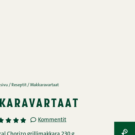
usivu
/
Reseptit
/
Makkaravartaat
karavartaat
Kommentit
2
3
4
5
ral Chorizo grillimakkara 230 g