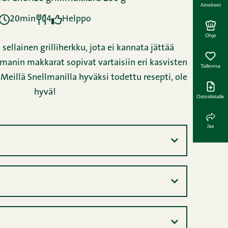
Ainekset
20min
4
Helppo
Ohje
sellainen grilliherkku, jota ei kannata jättää
manin makkarat sopivat vartaisiin eri kasvisten
Tallenna
Meillä Snellmanilla hyväksi todettu resepti, ole
hyvä!
Ostoslistalle
Jaa