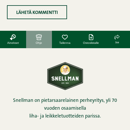
Jaa
Ainekset
Ohje
Tallenna
Ostoslistalle
Snellman on pietarsaarelainen perheyritys, yli 70
vuoden osaamisella
liha- ja leikkeletuotteiden parissa.