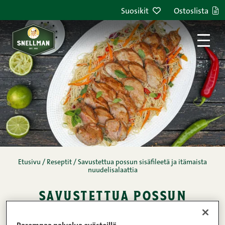
Siirry sisältöön
Suosikit
Ostoslista
Etusivu
/
Reseptit
/
Savustettua possun sisäfileetä ja itämaista
nuudelisalaattia
savustettua possun
sisäfileetä ja itämaista