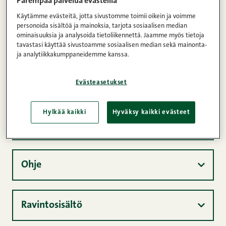
nuudelisalaattia
Parempaa palvelua evästeillä
Käytämme evästeitä, jotta sivustomme toimii oikein ja voimme
personoida sisältöä ja mainoksia, tarjota sosiaalisen median
Kommentit
1
2
3
4
5
(9)
ominaisuuksia ja analysoida tietoliikennettä. Jaamme myös tietoja
tavastasi käyttää sivustoamme sosiaalisen median sekä mainonta-
Maatiaispossun sisäfilee premium-leikattu n.
ja analytiikkakumppaneidemme kanssa.
690 g
Evästeasetukset
4
Helppo
Hylkää kaikki
Hyväksy kaikki evästeet
Ainekset
Ohje
Ravintosisältö