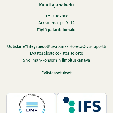
Kuluttajapalvelu
0290 067866
Arkisin ma–pe 9–12
Täytä palautelomake
Uutiskirje
Yhteystiedot
Kuvapankki
Horeca
Oiva-raportti
Evästeseloste
Rekisteriseloste
Snellman-konsernin ilmoituskanava
Evästeasetukset