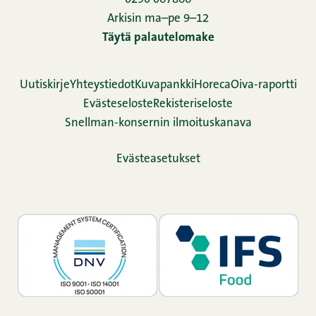
Arkisin ma–pe 9–12
Täytä palautelomake
Uutiskirje
Yhteystiedot
Kuvapankki
Horeca
Oiva-raportti
Evästeseloste
Rekisteriseloste
Snellman-konsernin ilmoituskanava
Evästeasetukset