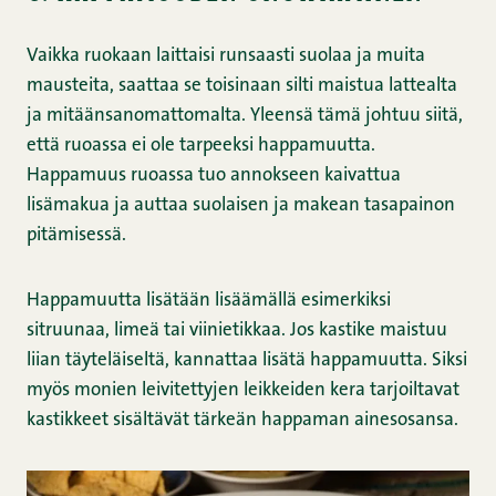
Vaikka ruokaan laittaisi runsaasti suolaa ja muita
mausteita, saattaa se toisinaan silti maistua lattealta
ja mitäänsanomattomalta. Yleensä tämä johtuu siitä,
että ruoassa ei ole tarpeeksi happamuutta.
Happamuus ruoassa tuo annokseen kaivattua
lisämakua ja auttaa suolaisen ja makean tasapainon
pitämisessä.
Happamuutta lisätään lisäämällä esimerkiksi
sitruunaa, limeä tai viinietikkaa. Jos kastike maistuu
liian täyteläiseltä, kannattaa lisätä happamuutta. Siksi
myös monien leivitettyjen leikkeiden kera tarjoiltavat
kastikkeet sisältävät tärkeän happaman ainesosansa.