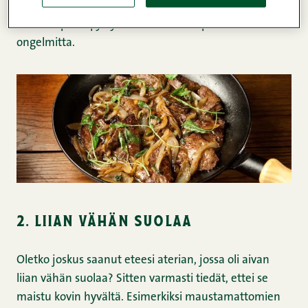
nyrkkisääntö määrään on myös se, että paistettavia
aineksia pitäsi pystyä kääntelemään pannulla
ongelmitta.
2. liian vähän suolaa
Oletko joskus saanut eteesi aterian, jossa oli aivan
liian vähän suolaa? Sitten varmasti tiedät, ettei se
maistu kovin hyvältä. Esimerkiksi maustamattomien