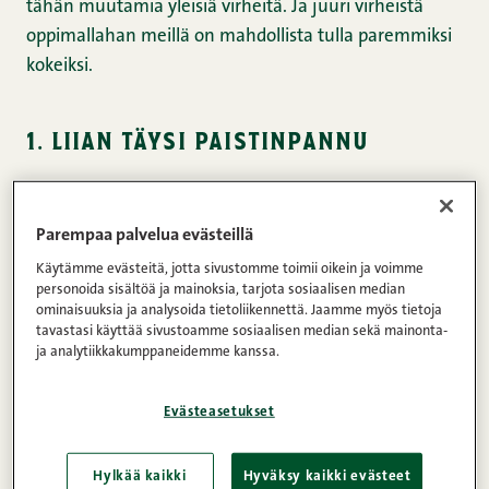
tähän muutamia yleisiä virheitä. Ja juuri virheistä
oppimallahan meillä on mahdollista tulla paremmiksi
kokeiksi.
1. liian täysi paistinpannu
Usein epäonnistuminen keittiössä johtuu siitä,
pannuun tai vuokaan on laitettu yksinkertaisesti liian
Parempaa palvelua evästeillä
suuri määrä aineksia. Liian täysi paistinpannu
Käytämme evästeitä, jotta sivustomme toimii oikein ja voimme
nimittäin viilenee, mikä saattaa lihan kohdalla johtaa
personoida sisältöä ja mainoksia, tarjota sosiaalisen median
ominaisuuksia ja analysoida tietoliikennettä. Jaamme myös tietoja
siihen, että lihasta irtoaa nesteitä eikä se paistu
tavastasi käyttää sivustoamme sosiaalisen median sekä mainonta-
kauniisti, vaan alkaa suorastaan kiehumaan pannulla.
ja analytiikkakumppaneidemme kanssa.
Myös ainesten sisältämän nesteen määrä kannattaa
ottaa huomioon, sillä se vaikuttaa paljon
Evästeasetukset
kypsymisprosessiin. Erilaiset ainekset kannattaakin
monesti kypsentää toisistaan irrallaan. Hyvä
Hylkää kaikki
Hyväksy kaikki evästeet