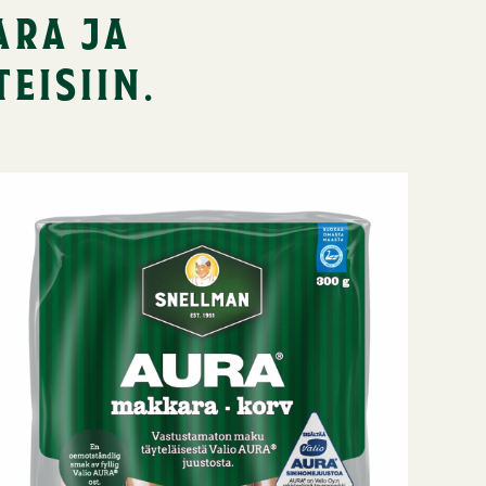
ara ja
eisiin.