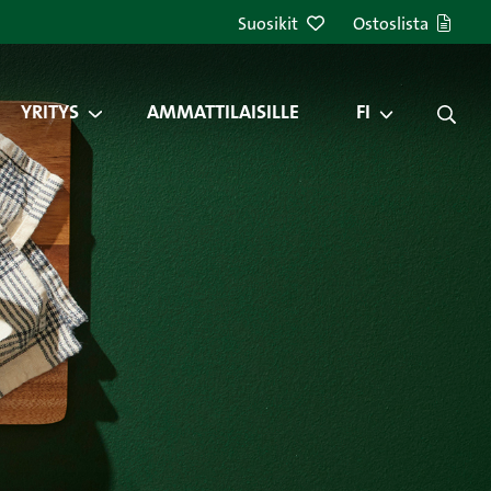
Suosikit
Ostoslista
YRITYS
AMMATTILAISILLE
FI