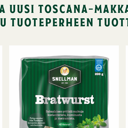
a uusi toscana-makk
u tuoteperheen tuott