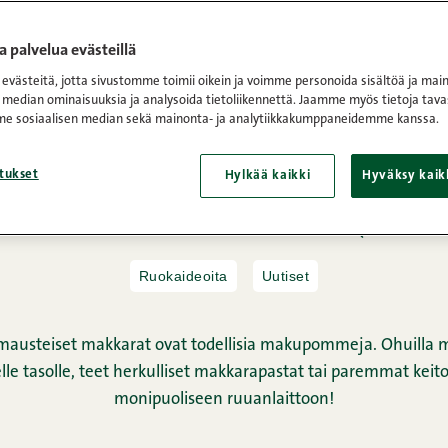
 palvelua evästeillä
västeitä, jotta sivustomme toimii oikein ja voimme personoida sisältöä ja main
 median ominaisuuksia ja analysoida tietoliikennettä. Jaamme myös tietoja tava
e sosiaalisen median sekä mainonta- ja analytiikkakumppaneidemme kanssa.
Etusivu
/
Makumakkarat
makumakkarat
tukset
Hylkää kaikki
Hyväksy kaik
16.04.2025 • Lukuaika: 1 minuuttia
JAA
Ruokaideoita
Uutiset
a mausteiset makkarat ovat todellisia makupommeja. Ohuilla 
le tasolle, teet herkulliset makkarapastat tai paremmat keitot.
monipuoliseen ruuanlaittoon!