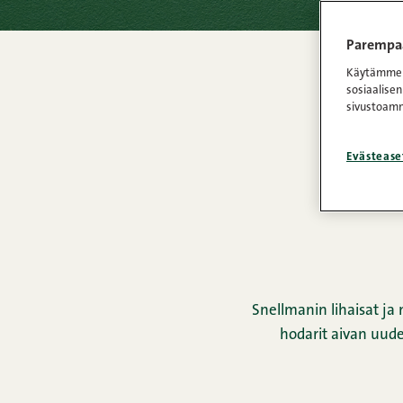
Parempaa
Käytämme e
sosiaalisen
sivustoamm
Evästease
Snellmanin lihaisat j
hodarit aivan uudel