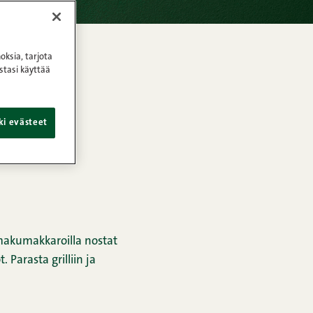
oksia, tarjota
stasi käyttää
ki evästeet
makumakkaroilla nostat
 Parasta grilliin ja