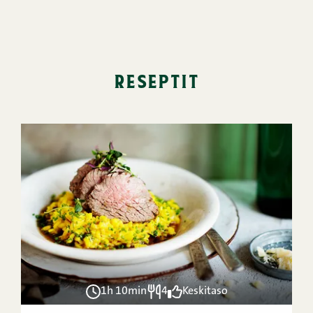
reseptit
1h 10min
4
Keskitaso