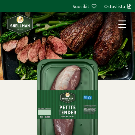
Siirry sisältöön
Suosikit
Ostoslista