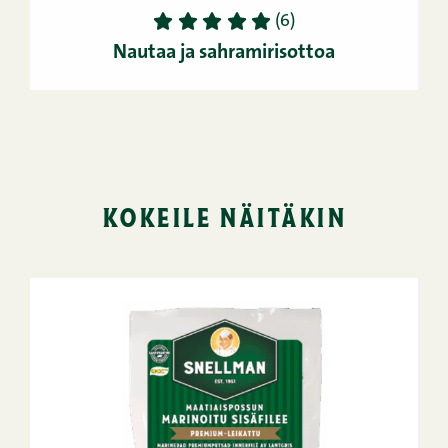
1
2
3
4
5
(6)
Nautaa ja sahramirisottoa
kokeile näitäkin