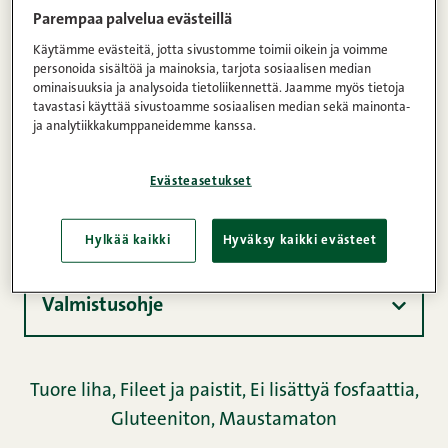
Lihapitoisuus
Paino
Parempaa palvelua evästeillä
100%
380g
Käytämme evästeitä, jotta sivustomme toimii oikein ja voimme
personoida sisältöä ja mainoksia, tarjota sosiaalisen median
ominaisuuksia ja analysoida tietoliikennettä. Jaamme myös tietoja
tavastasi käyttää sivustoamme sosiaalisen median sekä mainonta-
ja analytiikkakumppaneidemme kanssa.
Tuotetiedot
Evästeasetukset
Ravintosisältö
Hylkää kaikki
Hyväksy kaikki evästeet
Valmistusohje
Tuore liha
,
Fileet ja paistit
,
Ei lisättyä fosfaattia
,
Gluteeniton
,
Maustamaton