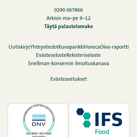
0290 067866
Arkisin ma–pe 9–12
Täytä palautelomake
Uutiskirje
Yhteystiedot
Kuvapankki
Horeca
Oiva-raportti
Evästeseloste
Rekisteriseloste
Snellman-konsernin ilmoituskanava
Evästeasetukset