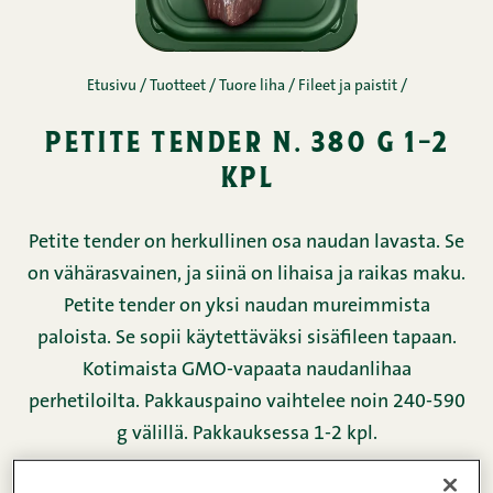
Etusivu
/
Tuotteet
/
Tuore liha
/
Fileet ja paistit
/
petite tender n. 380 g 1-2
kpl
Petite tender on herkullinen osa naudan lavasta. Se
on vähärasvainen, ja siinä on lihaisa ja raikas maku.
Petite tender on yksi naudan mureimmista
paloista. Se sopii käytettäväksi sisäfileen tapaan.
Kotimaista GMO-vapaata naudanlihaa
perhetiloilta. Pakkauspaino vaihtelee noin 240-590
g välillä. Pakkauksessa 1-2 kpl.