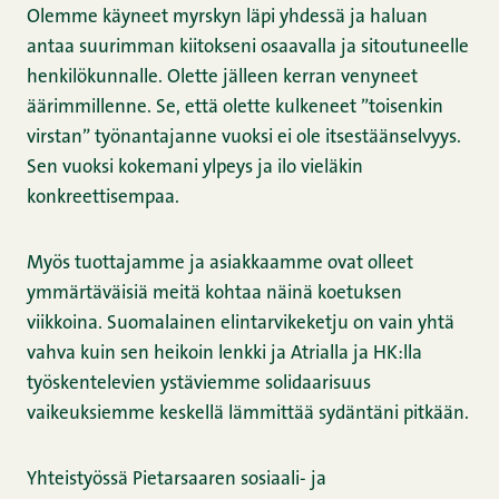
Olemme käyneet myrskyn läpi yhdessä ja haluan
antaa suurimman kiitokseni osaavalla ja sitoutuneelle
henkilökunnalle. Olette jälleen kerran venyneet
äärimmillenne. Se, että olette kulkeneet ”toisenkin
virstan” työnantajanne vuoksi ei ole itsestäänselvyys.
Sen vuoksi kokemani ylpeys ja ilo vieläkin
konkreettisempaa.
Myös tuottajamme ja asiakkaamme ovat olleet
ymmärtäväisiä meitä kohtaa näinä koetuksen
viikkoina. Suomalainen elintarvikeketju on vain yhtä
vahva kuin sen heikoin lenkki ja Atrialla ja HK:lla
työskentelevien ystäviemme solidaarisuus
vaikeuksiemme keskellä lämmittää sydäntäni pitkään.
Yhteistyössä Pietarsaaren sosiaali- ja