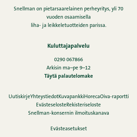
Snellman on pietarsaarelainen perheyritys, yli 70
vuoden osaamisella
liha- ja leikkeletuotteiden parissa.
Kuluttajapalvelu
0290 067866
Arkisin ma–pe 9–12
Täytä palautelomake
Uutiskirje
Yhteystiedot
Kuvapankki
Horeca
Oiva-raportti
Evästeseloste
Rekisteriseloste
Snellman-konsernin ilmoituskanava
Evästeasetukset