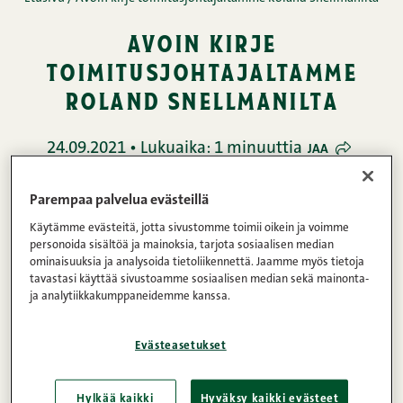
avoin kirje
toimitusjohtajaltamme
roland snellmanilta
24.09.2021 • Lukuaika: 1 minuuttia
JAA
Uutiset
Parempaa palvelua evästeillä
Käytämme evästeitä, jotta sivustomme toimii oikein ja voimme
personoida sisältöä ja mainoksia, tarjota sosiaalisen median
ominaisuuksia ja analysoida tietoliikennettä. Jaamme myös tietoja
Rakkaat ystävät, tänään heräsin helpottuneena,
tavastasi käyttää sivustoamme sosiaalisen median sekä mainonta-
ylpeänä ja kiitollisena. Viime viikkoina
ja analytiikkakumppaneidemme kanssa.
perheyrityksemme kriiseihin varautumista ja
reagointikykyä on koeteltu. Horjahdimme, mutta
Evästeasetukset
emme kaatuneet.
Hylkää kaikki
Hyväksy kaikki evästeet