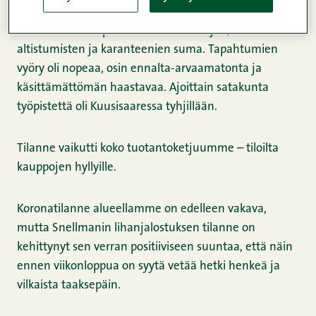
Elokuun lopussa Pietarsaaren toimipistettämme
koetteli useiden positiivisten tartuntojen,
altistumisten ja karanteenien suma. Tapahtumien
vyöry oli nopeaa, osin ennalta-arvaamatonta ja
käsittämättömän haastavaa. Ajoittain satakunta
työpistettä oli Kuusisaaressa tyhjillään.
Tilanne vaikutti koko tuotantoketjuumme – tiloilta
kauppojen hyllyille.
Koronatilanne alueellamme on edelleen vakava,
mutta Snellmanin lihanjalostuksen tilanne on
kehittynyt sen verran positiiviseen suuntaa, että näin
ennen viikonloppua on syytä vetää hetki henkeä ja
vilkaista taaksepäin.