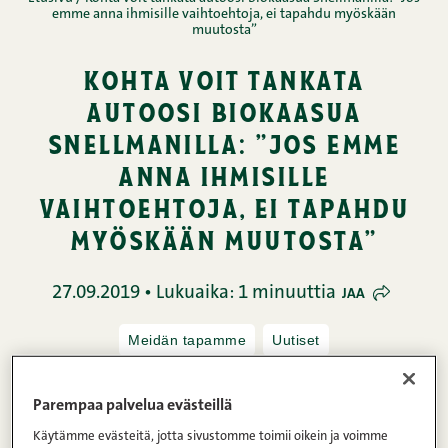
emme anna ihmisille vaihtoehtoja, ei tapahdu myöskään
muutosta”
kohta voit tankata
autoosi biokaasua
snellmanilla: ”jos emme
anna ihmisille
vaihtoehtoja, ei tapahdu
myöskään muutosta”
27.09.2019 • Lukuaika: 1 minuuttia
JAA
Meidän tapamme
Uutiset
Parempaa palvelua evästeillä
Marraskuussa Snellmanilla otetaan taas uusi askel
Käytämme evästeitä, jotta sivustomme toimii oikein ja voimme