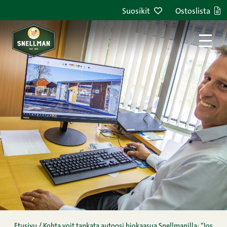
Siirry sisältöön
Suosikit
Ostoslista
Etusivu
/
Kohta voit tankata autoosi biokaasua Snellmanilla: “Jos