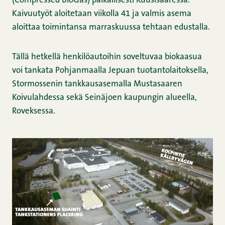
(Compressed BioGas) paikallisesti Kuusisaaressa.
Kaivuutyöt aloitetaan viikolla 41 ja valmis asema
aloittaa toimintansa marraskuussa tehtaan edustalla.
Tällä hetkellä henkilöautoihin soveltuvaa biokaasua
voi tankata Pohjanmaalla Jepuan tuotantolaitoksella,
Stormossenin tankkausasemalla Mustasaaren
Koivulahdessa sekä Seinäjoen kaupungin alueella,
Roveksessa.