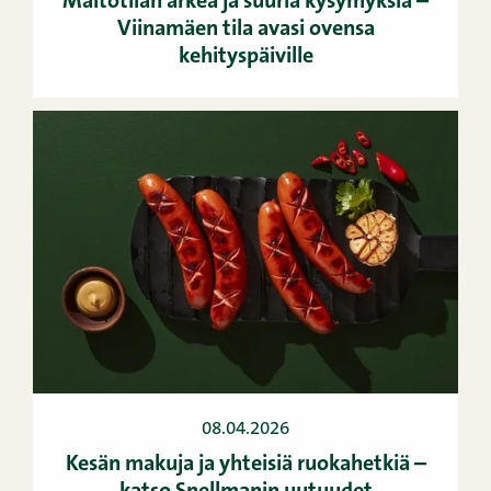
Maitotilan arkea ja suuria kysymyksiä –
Viinamäen tila avasi ovensa
kehityspäiville
08.04.2026
Kesän makuja ja yhteisiä ruokahetkiä –