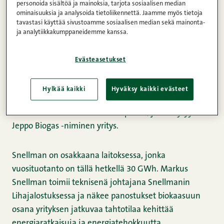
energiaratkaisujen kehittämisessä
.
Henkilöautoja
personoida sisältöä ja mainoksia, tarjota sosiaalisen median
ominaisuuksia ja analysoida tietoliikennettä. Jaamme myös tietoja
varten rakennettu biokaasun tankkausasema nousee
tavastasi käyttää sivustoamme sosiaalisen median sekä mainonta-
Kuusisaareen osana luonnollista kehitystä, joka
ja analytiikkakumppaneidemme kanssa.
käynnistyi jo vuonna 2013.
Evästeasetukset
Jo kuuden vuoden ajan Snellmanin Lihanjalostus on
käyttänyt biokaasua lämmityksessä ja prosessihöyryn
Hylkää kaikki
Hyväksy kaikki evästeet
tuotannossa. Snellmanin tehtaalta ajetaan vuosittain
20 000 kuutiometriä lietettä Jepualle, josta löytyy
Jeppo Biogas -niminen yritys.
Snellman on osakkaana laitoksessa, jonka
vuosituotanto on tällä hetkellä 30 GWh. Markus
Snellman toimii teknisenä johtajana Snellmanin
Lihajalostuksessa ja näkee panostukset biokaasuun
osana yrityksen jatkuvaa tahtotilaa kehittää
energiaratkaisuja ja energiatehokkuutta.