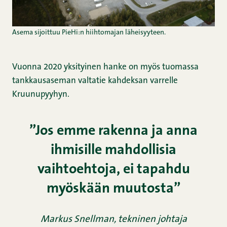
Asema sijoittuu PieHi:n hiihtomajan läheisyyteen.
Vuonna 2020 yksityinen hanke on myös tuomassa
tankkausaseman valtatie kahdeksan varrelle
Kruunupyyhyn.
”Jos emme rakenna ja anna
ihmisille mahdollisia
vaihtoehtoja, ei tapahdu
myöskään muutosta”
Markus Snellman, tekninen johtaja