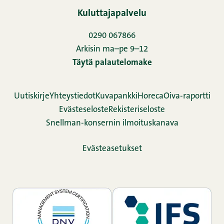
Kuluttajapalvelu
0290 067866
Arkisin ma–pe 9–12
Täytä palautelomake
Uutiskirje
Yhteystiedot
Kuvapankki
Horeca
Oiva-raportti
Evästeseloste
Rekisteriseloste
Snellman-konsernin ilmoituskanava
Evästeasetukset