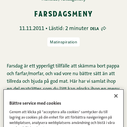
farsdagsmeny
11.11.2011 • Lästid: 2 minuter
DELA
Matinspiration
Farsdag är ett ypperligt tillfälle att skämma bort pappa
och farfar/morfar, och vad vore nu bättre sätt än att
tillreda och bjuda på god mat. Här har vi samlat ihop
en del maträtter, som du lätt kan plocka ihop en meny
av, oberoende av hur omfattande du vill att den ska
Bättre service med cookies
vara. Du kan förstås välja att enbart bjuda pappa på
en traditionsenlig frukost på sängen också eller varför
Genom att klicka på "acceptera alla cookies" samtycker du till
lagring av cookies på din enhet för att förbättra navigeringen på
inte ett ordentligt kvällsmål.
webbplatsen, analysera webbplatsens användning och bistå i våra