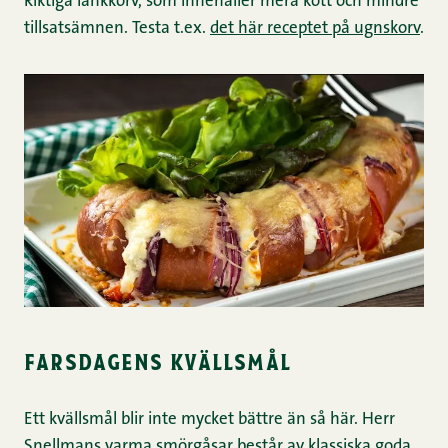
Riktiga länkkorv, som innehåller mera kött och mindre
tillsatsämnen. Testa t.ex.
det här receptet på ugnskorv
.
farsdagens kvällsmål
Ett kvällsmål blir inte mycket bättre än så här. Herr
Snellmans varma smörgåsar består av klassiska goda