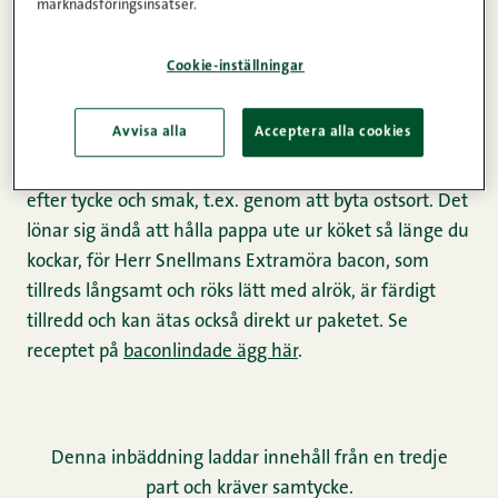
marknadsföringsinsatser.
farsdagsfrukost
Cookie-inställningar
Bacon och ägg är givna hörnstenar i mången frukost
Avvisa alla
Acceptera alla cookies
och de här baconlindade äggen är ett perfekt sätt att
kombinera de två. Farsdag till ära kan du variera dem
efter tycke och smak, t.ex. genom att byta ostsort. Det
lönar sig ändå att hålla pappa ute ur köket så länge du
kockar, för Herr Snellmans Extramöra bacon, som
tillreds långsamt och röks lätt med alrök, är färdigt
tillredd och kan ätas också direkt ur paketet. Se
receptet på
baconlindade ägg här
.