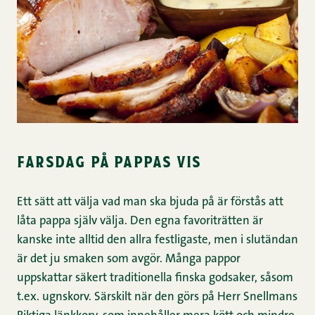
farsdag på pappas vis
Ett sätt att välja vad man ska bjuda på är förstås att
låta pappa själv välja. Den egna favoriträtten är
kanske inte alltid den allra festligaste, men i slutändan
är det ju smaken som avgör. Många pappor
uppskattar säkert traditionella finska godsaker, såsom
t.ex. ugnskorv. Särskilt när den görs på Herr Snellmans