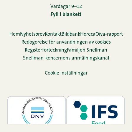
Vardagar 9–12
Fyll i blankett
Hem
Nyhetsbrev
Kontakt
Bildbank
Horeca
Oiva-rapport
Redogörelse för användningen av cookies
Re­gis­ter­för­teck­ning
Familjen Snellman
Snellman-koncernens anmälningskanal
Cookie inställningar