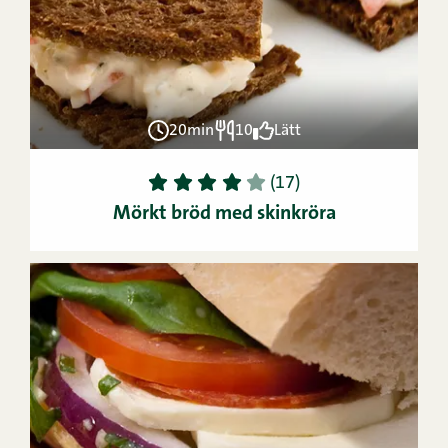
20min
10
Lätt
1
2
3
4
5
(17)
Mörkt bröd med skinkröra