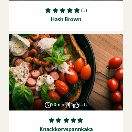
1
2
3
4
5
(1)
Hash Brown
50min
4
Lätt
1
2
3
4
5
Knackkorvspannkaka