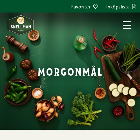
Hoppa till innehållet
Favoriter
Inköpslista
morgonmål