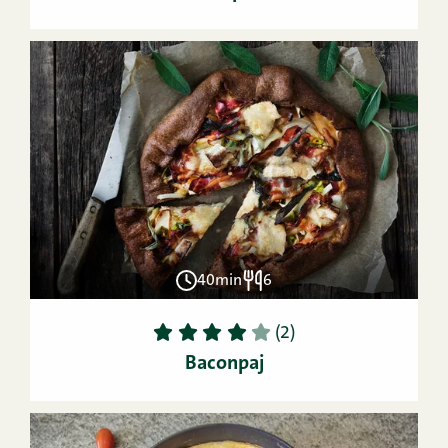
40min
6
1
2
3
4
5
(2)
Baconpaj