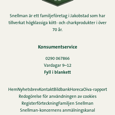
Snellman är ett familjeföretag i Jakobstad som har
tillverkat högklassiga kött- och charkprodukter i över
70 år.
Konsumentservice
0290 067866
Vardagar 9–12
Fyll i blankett
Hem
Nyhetsbrev
Kontakt
Bildbank
Horeca
Oiva-rapport
Redogörelse för användningen av cookies
Re­gis­ter­för­teck­ning
Familjen Snellman
Snellman-koncernens anmälningskanal