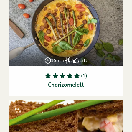
15min
3
Lätt
1
2
3
4
5
(1)
Chorizomelett