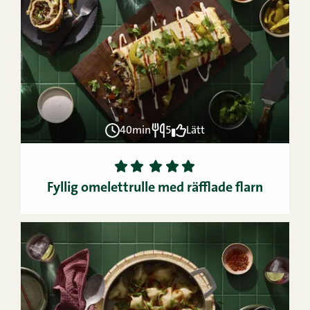
40min
5
Lätt
1
2
3
4
5
Fyllig omelettrulle med räfflade flarn