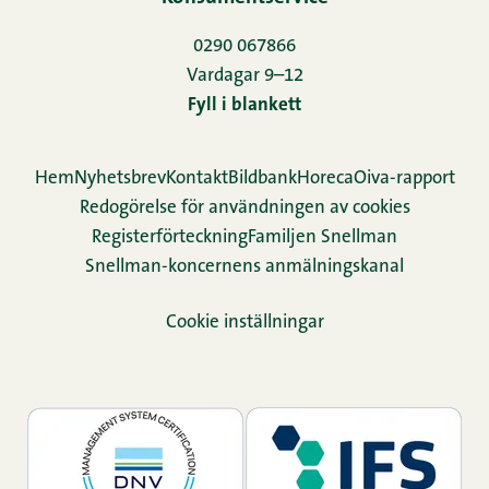
0290 067866
Vardagar 9–12
Fyll i blankett
Hem
Nyhetsbrev
Kontakt
Bildbank
Horeca
Oiva-rapport
Redogörelse för användningen av cookies
Re­gis­ter­för­teck­ning
Familjen Snellman
Snellman-koncernens anmälningskanal
Cookie inställningar