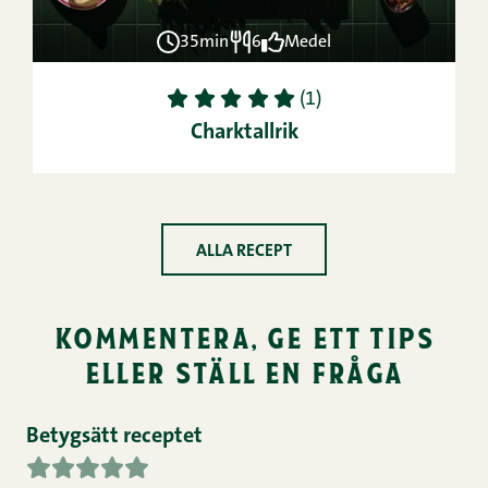
35min
6
Medel
1
2
3
4
5
(1)
Charktallrik
ALLA RECEPT
kommentera, ge ett tips
eller ställ en fråga
Betygsätt receptet