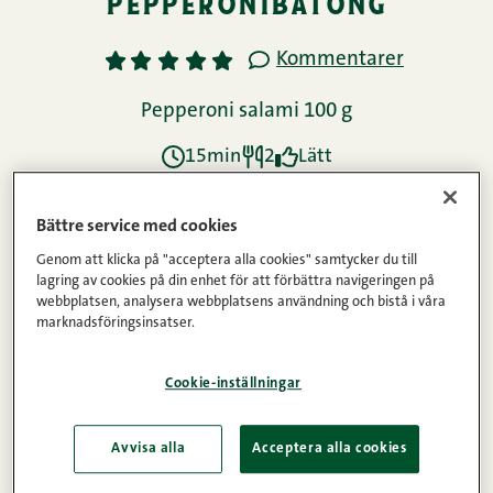
pepperonibatong
Kommentarer
1
2
3
4
5
Pepperoni salami 100 g
15min
2
Lätt
Bättre service med cookies
Ingredienser
Genom att klicka på "acceptera alla cookies" samtycker du till
lagring av cookies på din enhet för att förbättra navigeringen på
webbplatsen, analysera webbplatsens användning och bistå i våra
Instruktioner
marknadsföringsinsatser.
Cookie-inställningar
Näringsinnehåll
Avvisa alla
Acceptera alla cookies