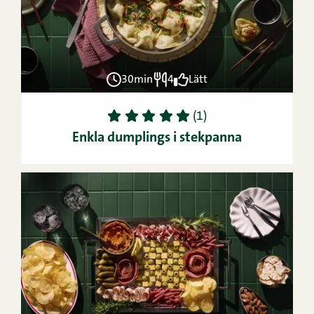
30min
4
Lätt
1
2
3
4
5
(1)
Enkla dumplings i stekpanna