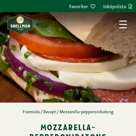
Hoppa till innehållet
Favoriter
Inköpslista
Framsida
/
Recept
/
Mozzarella-pepperonibatong
mozzarella-