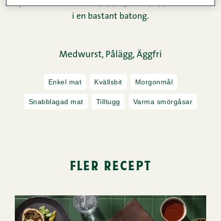
Mjuk som mozzarella, pepprig som pepperoni – allt
i en bastant batong.
Medwurst,
Pålägg,
Äggfri
Enkel mat
Kvällsbit
Morgonmål
Snabblagad mat
Tilltugg
Varma smörgåsar
fler recept