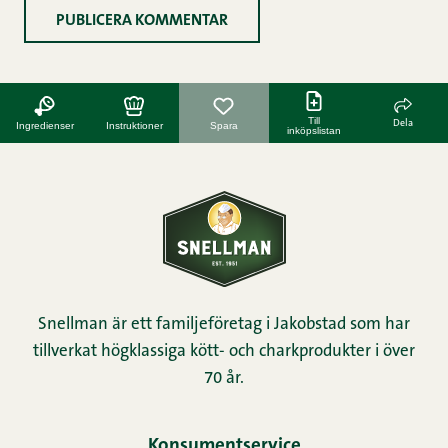
Till
Dela
Ingredienser
Instruktioner
Spara
inköpslistan
Snellman är ett familjeföretag i Jakobstad som har
tillverkat högklassiga kött- och charkprodukter i över
70 år.
Konsumentservice