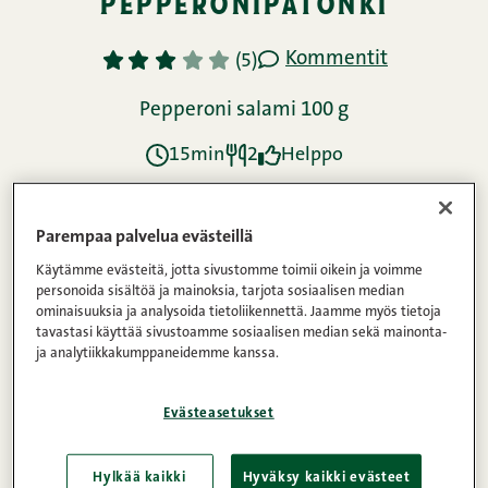
pepperonipatonki
Kommentit
1
2
3
4
5
(5)
Pepperoni salami 100 g
15min
2
Helppo
Ainekset
Parempaa palvelua evästeillä
Käytämme evästeitä, jotta sivustomme toimii oikein ja voimme
personoida sisältöä ja mainoksia, tarjota sosiaalisen median
ominaisuuksia ja analysoida tietoliikennettä. Jaamme myös tietoja
Ohje
tavastasi käyttää sivustoamme sosiaalisen median sekä mainonta-
ja analytiikkakumppaneidemme kanssa.
Ravintosisältö
Evästeasetukset
Hylkää kaikki
Hyväksy kaikki evästeet