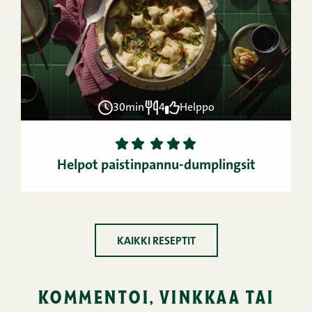
30min
4
Helppo
1
2
3
4
5
Helpot paistinpannu-dumplingsit
KAIKKI RESEPTIT
kommentoi, vinkkaa tai