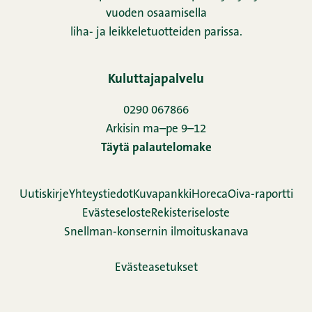
vuoden osaamisella
liha- ja leikkeletuotteiden parissa.
Kuluttajapalvelu
0290 067866
Arkisin ma–pe 9–12
Täytä palautelomake
Uutiskirje
Yhteystiedot
Kuvapankki
Horeca
Oiva-raportti
Evästeseloste
Rekisteriseloste
Snellman-konsernin ilmoituskanava
Evästeasetukset