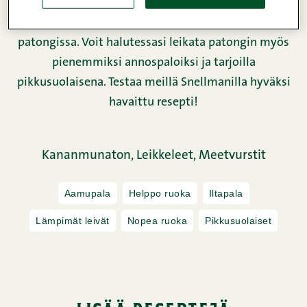
Mehevää kuin mozzarella, pippurista kuin
pepperoni – kaikki tämä yhdistettynä jykevässä
patongissa. Voit halutessasi leikata patongin myös
pienemmiksi annospaloiksi ja tarjoilla
pikkusuolaisena. Testaa meillä Snellmanilla hyväksi
havaittu resepti!
Kananmunaton,
Leikkeleet,
Meetvurstit
Aamupala
Helppo ruoka
Iltapala
Lämpimät leivät
Nopea ruoka
Pikkusuolaiset