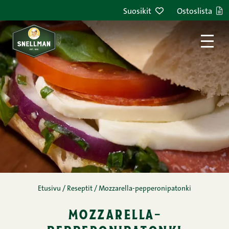
Siirry sisältöön
Suosikit
Ostoslista
Etusivu
/
Reseptit
/
Mozzarella-pepperonipatonki
mozzarella-