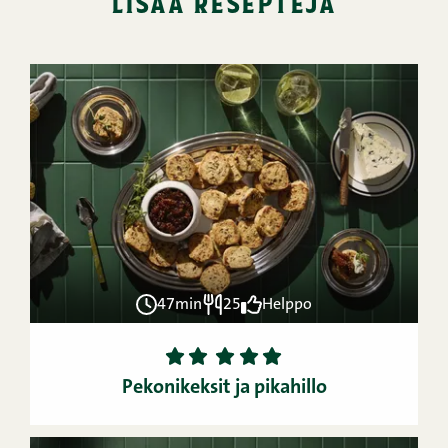
lisää reseptejä
47min
25
Helppo
1
2
3
4
5
Pekonikeksit ja pikahillo