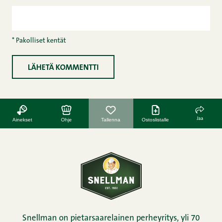
* Pakolliset kentät
Jaa
Ainekset
Ohje
Tallenna
Ostoslistalle
Snellman on pietarsaarelainen perheyritys, yli 70