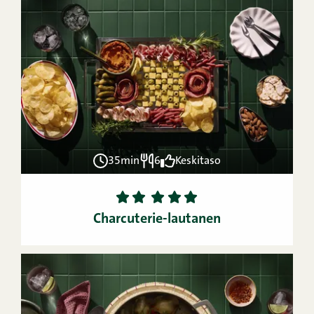
35min
6
Keskitaso
1
2
3
4
5
Charcuterie-lautanen