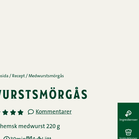
sida
/
Recept
/
Medwurstsmörgås
urstsmörgås
Kommentarer
3
4
5
Ingredienser
nhemsk medwurst 220 g
Instruktioner