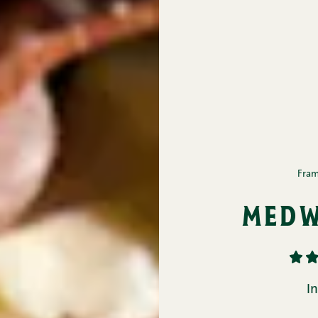
Fram
medw
1
2
I