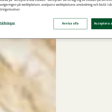
licka på "acceptera alla cookies" samtycker du till lagring av cookies på din enh
navigeringen på webbplatsen, analysera webbplatsens användning och bistå i vå
ringsinsatser.
tällningar
Avvisa alla
Acceptera a