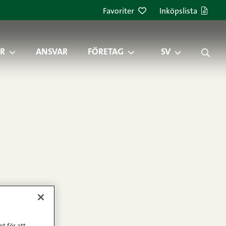
Favoriter
Inköpslista
R
ANSVAR
FÖRETAG
SV