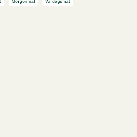
t
Morgonmål
Vardagsmat