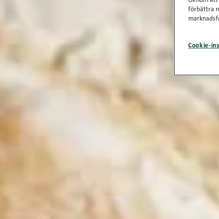
Genom att k
förbättra 
marknadsfö
Cookie-ins