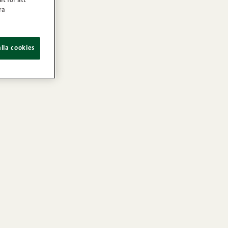
et för att
ra
lla cookies