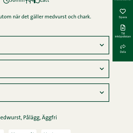
30min
4
Lätt
rutom när det gäller medvurst och chark.
Spara
Till
inköpslistan
Dela
edwurst,
Pålägg,
Äggfri