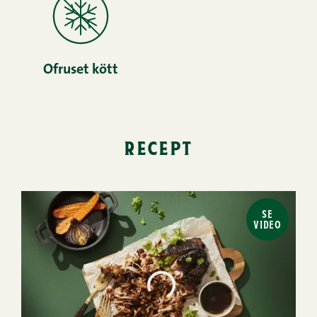
Ofruset kött
recept
SE
VIDEO