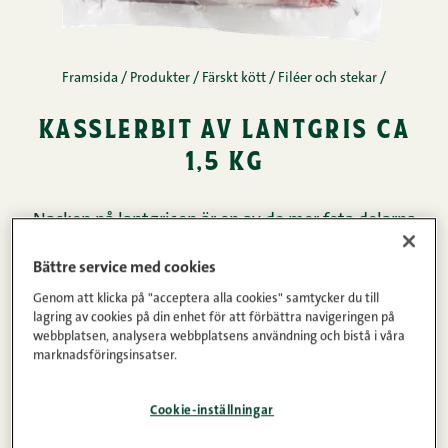
Framsida
/
Produkter
/
Färskt kött
/
Filéer och stekar
/
kasslerbit av lantgris ca
1,5 kg
Nacken på lantgrisen är en av de mer feta delarna
och fettet ger köttet saftighet vid tillagningen.
Bättre service med cookies
Färskt, ofruset kött.
Genom att klicka på "acceptera alla cookies" samtycker du till
lagring av cookies på din enhet för att förbättra navigeringen på
webbplatsen, analysera webbplatsens användning och bistå i våra
Köttinnehåll
Vikt
marknadsföringsinsatser.
100%
1.5kg
Cookie-inställningar