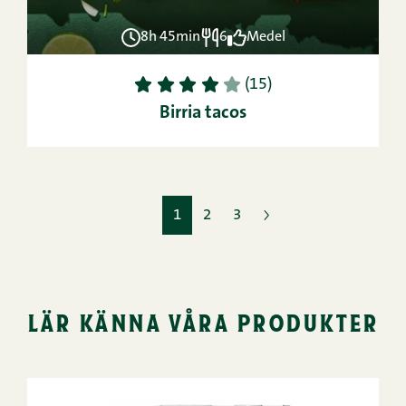
8h 45min
6
Medel
1
2
3
4
5
(15)
Birria tacos
1
2
3
lär känna våra produkter