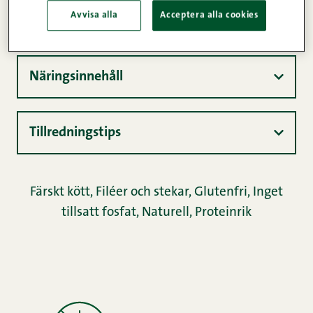
Avvisa alla
Acceptera alla cookies
Produktinformation
Näringsinnehåll
Tillredningstips
Färskt kött
,
Filéer och stekar
,
Glutenfri
,
Inget
tillsatt fosfat
,
Naturell
,
Proteinrik