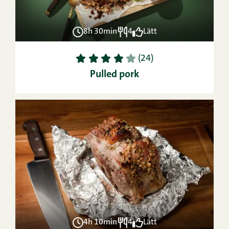
8h 30min
4
Lätt
1
2
3
4
5
(24)
Pulled pork
4h 10min
4
Lätt