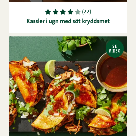
1
2
3
4
5
(22)
Kassler i ugn med söt kryddsmet
SE
VIDEO