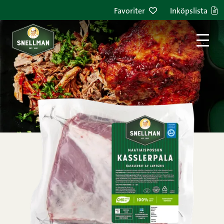
Hoppa till innehållet
Favoriter
Inköpslista