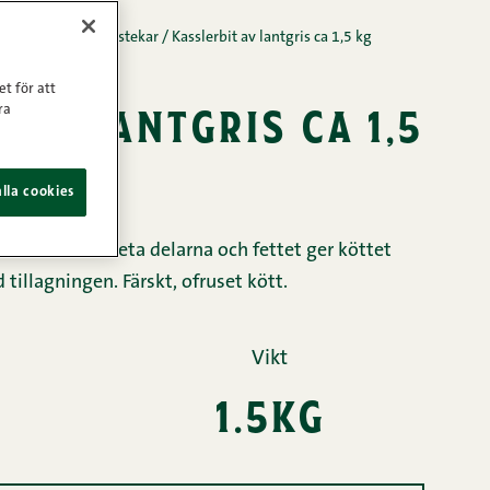
t kött
/
Filéer och stekar
/
Kasslerbit av lantgris ca 1,5 kg
et för att
 av lantgris ca 1,5
ra
kg
lla cookies
en av de mer feta delarna och fettet ger köttet
d tillagningen. Färskt, ofruset kött.
Vikt
1.5kg