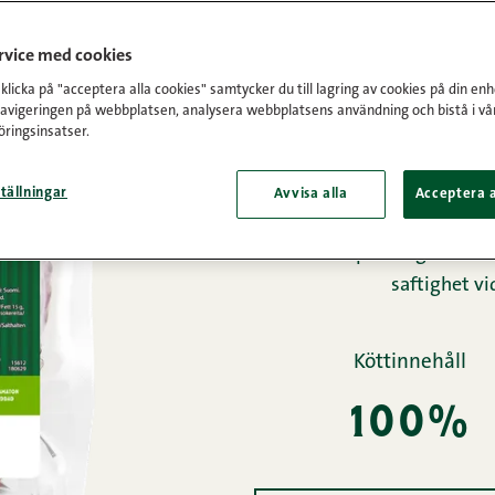
Framsida
/
Produkter
/
Färsk
ervice med cookies
licka på "acceptera alla cookies" samtycker du till lagring av cookies på din enh
kasslerbit
navigeringen på webbplatsen, analysera webbplatsens användning och bistå i vå
ringsinsatser.
tällningar
Avvisa alla
Acceptera a
Nacken på lantgrisen är 
saftighet vi
Köttinnehåll
100%