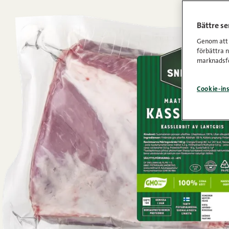
Bättre s
Genom att k
förbättra 
marknadsfö
Cookie-ins