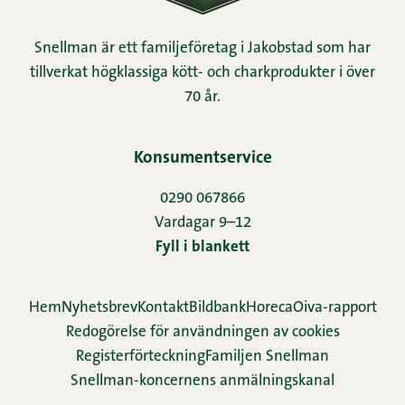
Snellman är ett familjeföretag i Jakobstad som har
tillverkat högklassiga kött- och charkprodukter i över
70 år.
Konsumentservice
0290 067866
Vardagar 9–12
Fyll i blankett
Hem
Nyhetsbrev
Kontakt
Bildbank
Horeca
Oiva-rapport
Redogörelse för användningen av cookies
Re­gis­ter­för­teck­ning
Familjen Snellman
Snellman-koncernens anmälningskanal