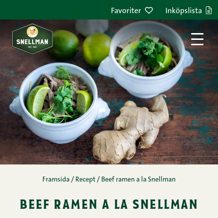
Hoppa till innehållet
Favoriter
Inköpslista
Framsida
/
Recept
/
Beef ramen a la Snellman
beef ramen a la snellman