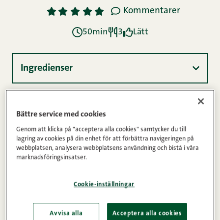
Kommentarer
1
2
3
4
5
50min
3
Lätt
Ingredienser
Instruktioner
Bättre service med cookies
Genom att klicka på "acceptera alla cookies" samtycker du till
lagring av cookies på din enhet för att förbättra navigeringen på
Näringsinnehåll
webbplatsen, analysera webbplatsens användning och bistå i våra
marknadsföringsinsatser.
En ramen, alltså en matig japansk nudelsoppa, blir
Cookie-inställningar
till på Herr Snellmans vis genom att stycka våra
unikt tunna innerstek av nöt.
Avvisa alla
Acceptera alla cookies