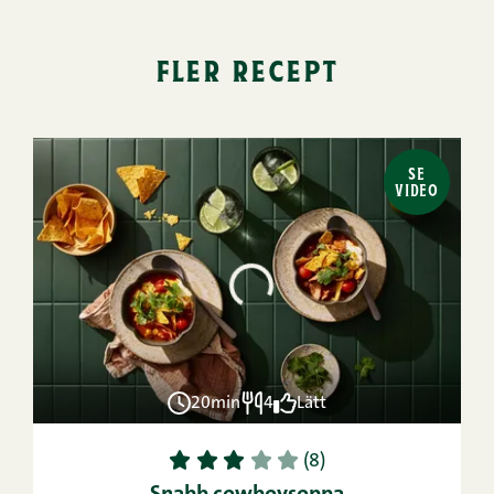
fler recept
SE
VIDEO
20min
4
Lätt
1
2
3
4
5
(8)