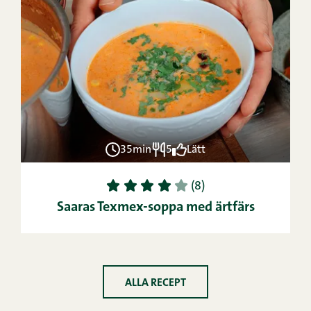
35min
5
Lätt
1
2
3
4
5
(8)
Saaras Texmex-soppa med ärtfärs
ALLA RECEPT