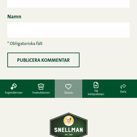
Namn
* Obligatoriska fält
Till
Dela
Ingredienser
Instruktioner
Spara
inköpslistan