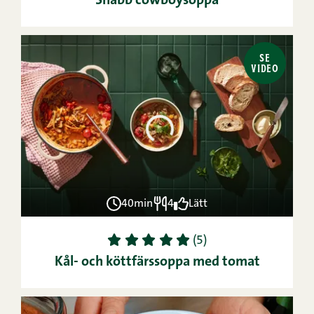
Snabb cowboysoppa
SE
VIDEO
40min
4
Lätt
1
2
3
4
5
(5)
Kål- och köttfärssoppa med tomat