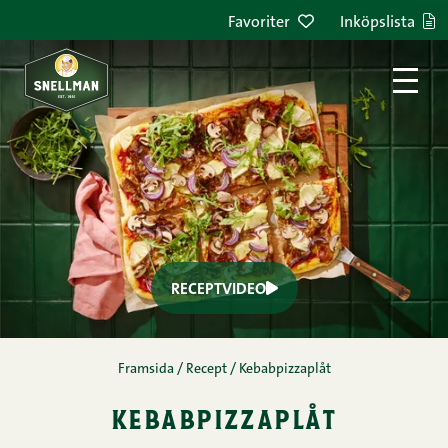
Favoriter
Inköpslista
Flarn, kebab och strimlor,
Kebab,
Äggfri
Pizza
kebabpizzaplåt
videoinstruktioner