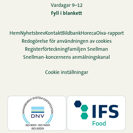
Vardagar 9–12
Fyll i blankett
Hem
Nyhetsbrev
Kontakt
Bildbank
Horeca
Oiva-rapport
Redogörelse för användningen av cookies
Re­gis­ter­för­teck­ning
Familjen Snellman
Snellman-koncernens anmälningskanal
Cookie inställningar