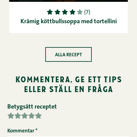
1
2
3
4
5
(7)
Krämig köttbullssoppa med tortellini
ALLA RECEPT
kommentera, ge ett tips
eller ställ en fråga
Betygsätt receptet
Kommentar
*