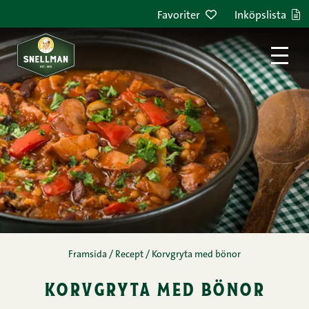
Hoppa till innehållet
Favoriter
Inköpslista
Framsida
/
Recept
/
Korvgryta med bönor
korvgryta med bönor