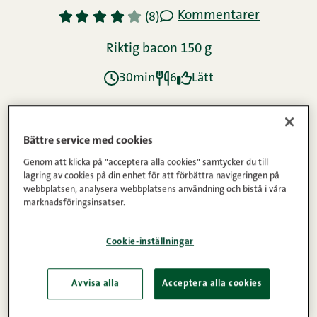
Kommentarer
1
2
3
4
5
(8)
Riktig bacon 150 g
30min
6
Lätt
Ingredienser
Bättre service med cookies
Genom att klicka på "acceptera alla cookies" samtycker du till
lagring av cookies på din enhet för att förbättra navigeringen på
Instruktioner
webbplatsen, analysera webbplatsens användning och bistå i våra
marknadsföringsinsatser.
Näringsinnehåll
Cookie-inställningar
Avvisa alla
Acceptera alla cookies
Av Riktig länk får man en god gryta.