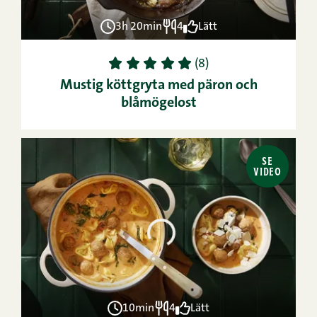
3h 20min
4
Lätt
1
2
3
4
5
(8)
Mustig köttgryta med päron och
blåmögelost
SE
VIDEO
10min
4
Lätt