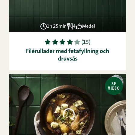
1h 25min
4
Medel
1
2
3
4
5
(15)
Filérullader med fetafyllning och
druvsås
SE
VIDEO