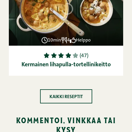
10min
4
Helppo
1
2
3
4
5
(47)
Kermainen lihapulla-tortellinikeitto
KAIKKI RESEPTIT
kommentoi, vinkkaa tai
kysy