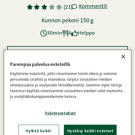
Kommentit
1
2
3
4
5
(21)
Kunnon pekoni 150 g
30min
6
Helppo
Ainekset
Parempaa palvelua evästeillä
Käytämme evästeitä, jotta sivustomme toimii oikein ja voimme
Ohje
personoida sisältöä ja mainoksia, tarjota sosiaalisen median
ominaisuuksia ja analysoida tietoliikennettä. Jaamme myös tietoja
tavastasi käyttää sivustoamme sosiaalisen median sekä mainonta-
ja analytiikkakumppaneidemme kanssa.
Ravintosisältö
Evästeasetukset
Pataruoat ovat edullisia ja riittoisia koko perheen
Hylkää kaikki
Hyväksy kaikki evästeet