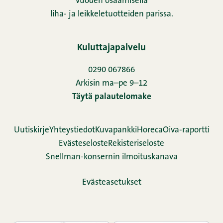
vuoden osaamisella
liha- ja leikkeletuotteiden parissa.
Kuluttajapalvelu
0290 067866
Arkisin ma–pe 9–12
Täytä palautelomake
Uutiskirje
Yhteystiedot
Kuvapankki
Horeca
Oiva-raportti
Evästeseloste
Rekisteriseloste
Snellman-konsernin ilmoituskanava
Evästeasetukset