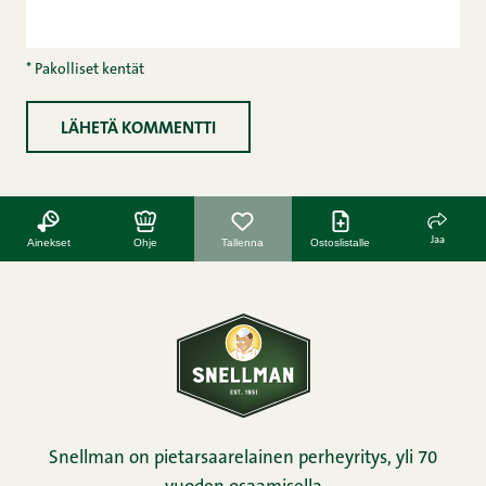
* Pakolliset kentät
Jaa
Ainekset
Ohje
Tallenna
Ostoslistalle
Snellman on pietarsaarelainen perheyritys, yli 70