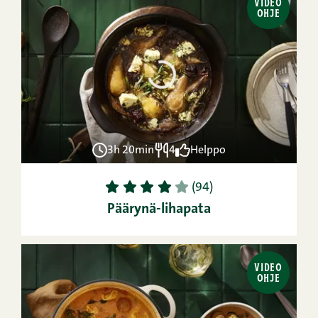
VIDEO
OHJE
3h 20min
4
Helppo
1
2
3
4
5
(94)
Päärynä-lihapata
VIDEO
OHJE