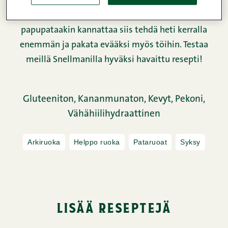
ruokia ja yleensä ne vain paranevat seuraavana
päivänä lämmitettäessä. Tätä makkara-
papupataakin kannattaa siis tehdä heti kerralla
enemmän ja pakata evääksi myös töihin. Testaa
meillä Snellmanilla hyväksi havaittu resepti!
Gluteeniton,
Kananmunaton,
Kevyt,
Pekoni,
Vähähiilihydraattinen
Arkiruoka
Helppo ruoka
Pataruoat
Syksy
lisää reseptejä