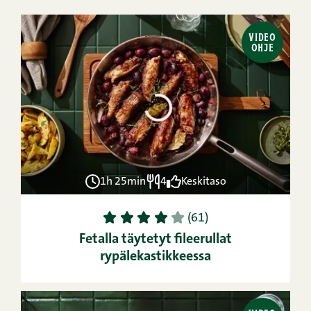
VIDEO
OHJE
1h 25min
4
Keskitaso
1
2
3
4
5
(61)
Fetalla täytetyt fileerullat
rypälekastikkeessa