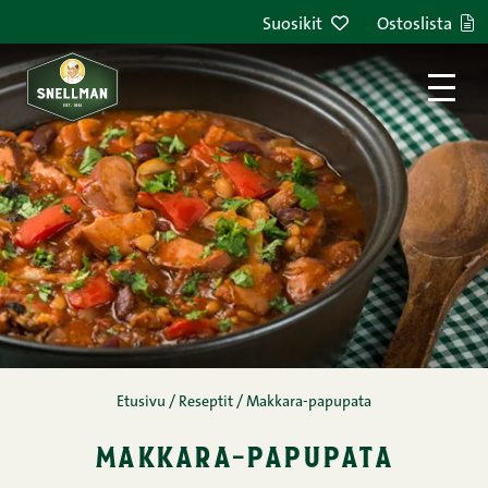
Siirry sisältöön
Suosikit
Ostoslista
Etusivu
/
Reseptit
/
Makkara-papupata
makkara-papupata