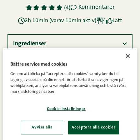
Kommentarer
1
2
3
4
5
(4)
2h 10min (varav 10min aktiv)
4
Lätt
Ingredienser
Bättre service med cookies
Instruktioner
Genom att klicka på "acceptera alla cookies" samtycker du till
lagring av cookies på din enhet för att förbättra navigeringen på
webbplatsen, analysera webbplatsens användning och bistå i våra
marknadsföringsinsatser.
Näringsinnehåll
Cookie-inställningar
Marinerad bondost fungerar som en dröm som
kompanjon till vilken kötträtt som helst. Det bästa
Avvisa alla
Acceptera alla cookies
slutresultatet får du när du gör marinaden för