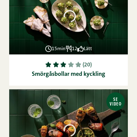
15min
12
Lätt
1
2
3
4
5
(20)
Smörgåsbollar med kyckling
SE
VIDEO