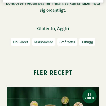
bondosten redan kvällen innan, så kan smaken rota
sig ordentligt.
Glutenfri,
Äggfri
Lisukkeet
Midsommar
Smårätter
Tilltugg
fler recept
SE
VIDEO