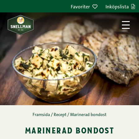
Hoppa till innehållet
Favoriter
Inköpslista
Framsida
/
Recept
/
Marinerad bondost
marinerad bondost