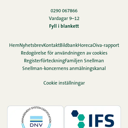
0290 067866
Vardagar 9–12
Fyll i blankett
Hem
Nyhetsbrev
Kontakt
Bildbank
Horeca
Oiva-rapport
Redogörelse för användningen av cookies
Re­gis­ter­för­teck­ning
Familjen Snellman
Snellman-koncernens anmälningskanal
Cookie inställningar