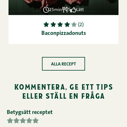
25min
5
Lätt
1
2
3
4
5
(2)
Baconpizzadonuts
ALLA RECEPT
kommentera, ge ett tips
eller ställ en fråga
Betygsätt receptet