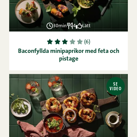
30min
4
Lätt
1
2
3
4
5
(6)
Baconfyllda minipaprikor med feta och
pistage
SE
VIDEO