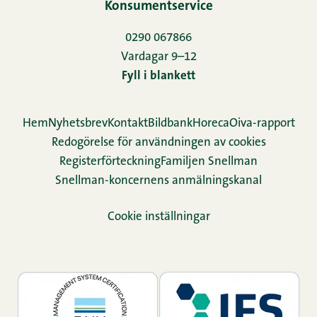
Konsumentservice
0290 067866
Vardagar 9–12
Fyll i blankett
Hem
Nyhetsbrev
Kontakt
Bildbank
Horeca
Oiva-rapport
Redogörelse för användningen av cookies
Re­gis­ter­för­teck­ning
Familjen Snellman
Snellman-koncernens anmälningskanal
Cookie inställningar