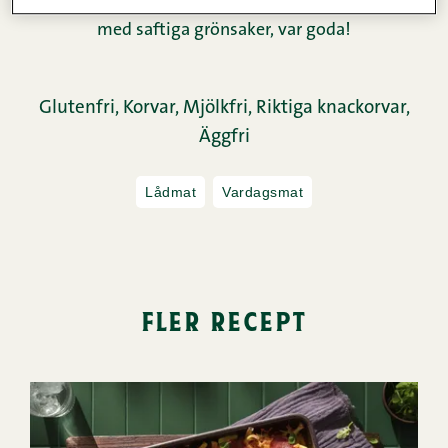
författaren bakom detta recept. En mysig marinad
med saftiga grönsaker, var goda!
Glutenfri,
Korvar,
Mjölkfri,
Riktiga knackorvar,
Äggfri
Lådmat
Vardagsmat
fler recept