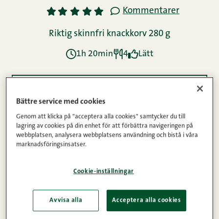
Kommentarer
1
2
3
4
5
Riktig skinnfri knackkorv 280 g
1h 20min
4
Lätt
Ingredienser
Bättre service med cookies
Genom att klicka på "acceptera alla cookies" samtycker du till
lagring av cookies på din enhet för att förbättra navigeringen på
Instruktioner
webbplatsen, analysera webbplatsens användning och bistå i våra
marknadsföringsinsatser.
Näringsinnehåll
Cookie-inställningar
Avvisa alla
Acceptera alla cookies
Peggyn pieni punainen keittiö -bloggen är