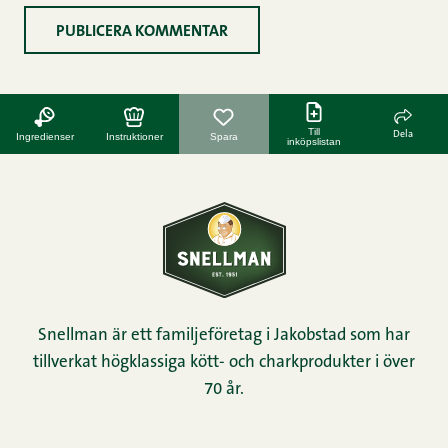
Till
Dela
Ingredienser
Instruktioner
Spara
inköpslistan
Snellman är ett familjeföretag i Jakobstad som har
tillverkat högklassiga kött- och charkprodukter i över
70 år.