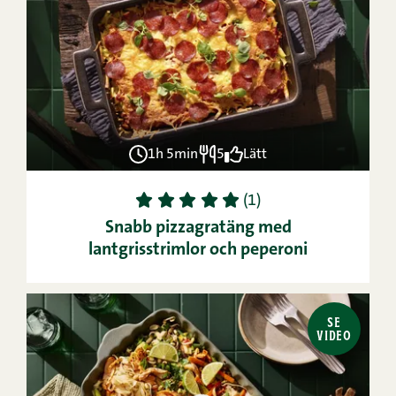
1h 5min
5
Lätt
1
2
3
4
5
(1)
Snabb pizzagratäng med
lantgrisstrimlor och peperoni
SE
VIDEO