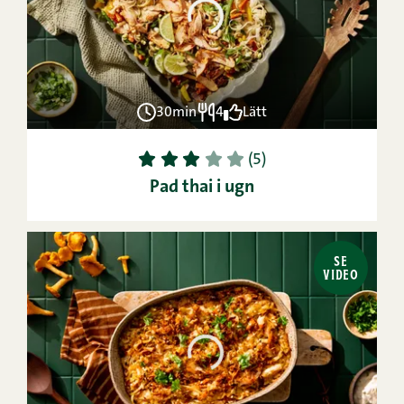
30min
4
Lätt
1
2
3
4
5
(5)
Pad thai i ugn
SE
VIDEO