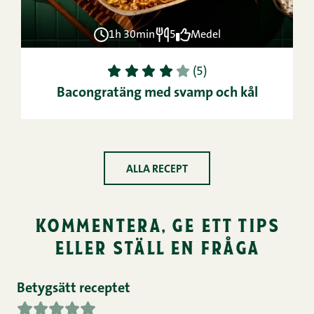
1h 30min
5
Medel
1
2
3
4
5
(5)
Bacongratäng med svamp och kål
ALLA RECEPT
kommentera, ge ett tips
eller ställ en fråga
Betygsätt receptet