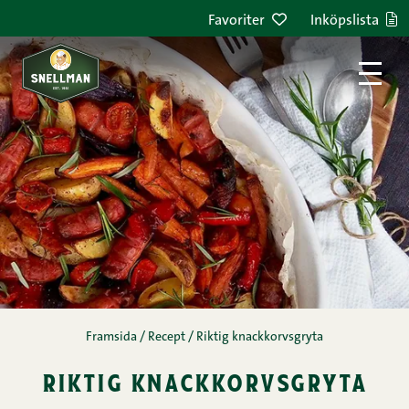
Hoppa till innehållet
Favoriter
Inköpslista
Framsida
/
Recept
/
Riktig knackkorvsgryta
riktig knackkorvsgryta