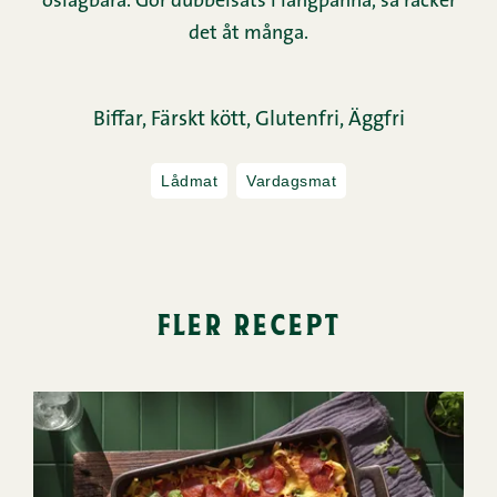
oslagbara. Gör dubbelsats i långpanna, så räcker
det åt många.
Biffar,
Färskt kött,
Glutenfri,
Äggfri
Lådmat
Vardagsmat
fler recept