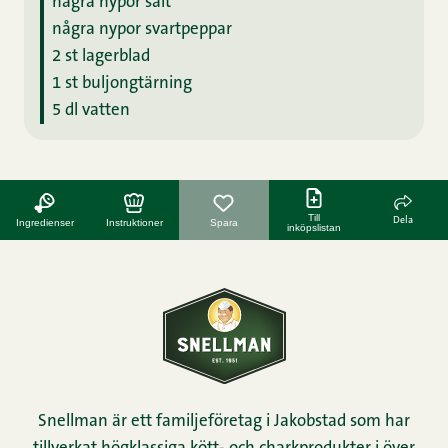
några nypor salt
några nypor svartpeppar
2 st lagerblad
1 st buljongtärning
5 dl vatten
Till
Dela
Ingredienser
Instruktioner
Spara
inköpslistan
Snellman är ett familjeföretag i Jakobstad som har