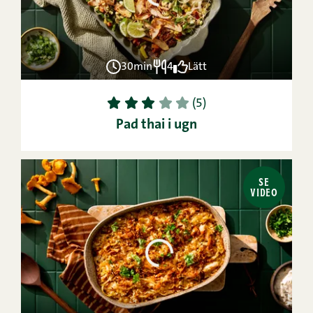
30min
4
Lätt
1
2
3
4
5
(5)
Pad thai i ugn
SE
VIDEO