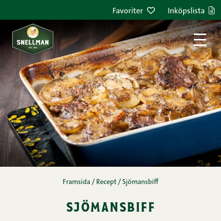
Hoppa till innehållet
Favoriter
Inköpslista
Framsida
/
Recept
/
Sjömansbiff
sjömansbiff