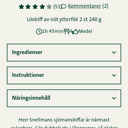
Kommentarer
(2)
1
2
3
4
5
(51)
Lövbiff av nöt ytterfilé 2 st 240 g
1h 45min
4
Medel
Ingredienser
Instruktioner
Näringsinnehåll
Herr Snellmans sjömansbiffar är närmast