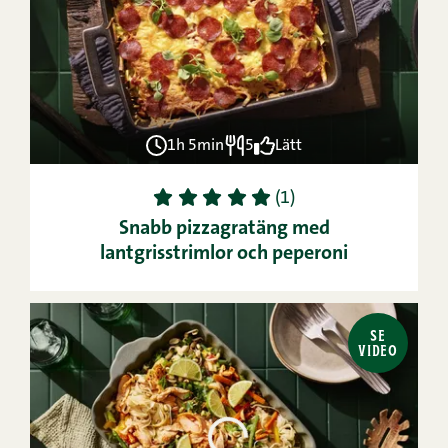
1h 5min
5
Lätt
1
2
3
4
5
(1)
Snabb pizzagratäng med
lantgrisstrimlor och peperoni
SE
VIDEO