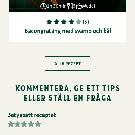
1h 30min
5
Medel
1
2
3
4
5
(5)
Bacongratäng med svamp och kål
ALLA RECEPT
kommentera, ge ett tips
eller ställ en fråga
Betygsätt receptet