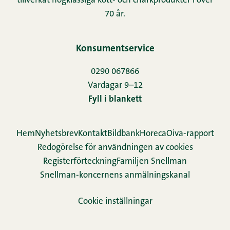
tillverkat högklassiga kött- och charkprodukter i över
70 år.
Konsumentservice
0290 067866
Vardagar 9–12
Fyll i blankett
Hem
Nyhetsbrev
Kontakt
Bildbank
Horeca
Oiva-rapport
Redogörelse för användningen av cookies
Re­gis­ter­för­teck­ning
Familjen Snellman
Snellman-koncernens anmälningskanal
Cookie inställningar