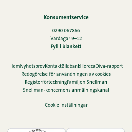
Konsumentservice
0290 067866
Vardagar 9–12
Fyll i blankett
Hem
Nyhetsbrev
Kontakt
Bildbank
Horeca
Oiva-rapport
Redogörelse för användningen av cookies
Re­gis­ter­för­teck­ning
Familjen Snellman
Snellman-koncernens anmälningskanal
Cookie inställningar