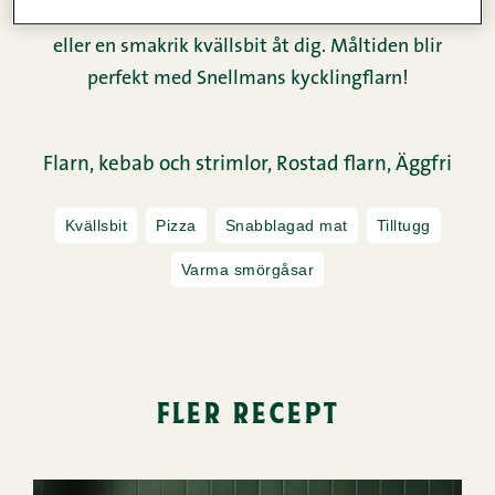
fantastisk grund att snickra ett läckert mellanmål
eller en smakrik kvällsbit åt dig. Måltiden blir
perfekt med Snellmans kycklingflarn!
Flarn, kebab och strimlor,
Rostad flarn,
Äggfri
Kvällsbit
Pizza
Snabblagad mat
Tilltugg
Varma smörgåsar
fler recept