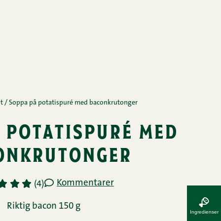
t
/
Soppa på potatispuré med baconkrutonger
 potatispuré med
onkrutonger
Kommentarer
3
4
5
(4)
Riktig bacon 150 g
Ingredienser