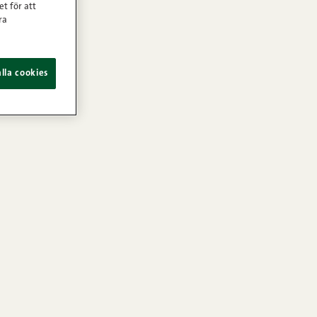
et för att
ra
lla cookies