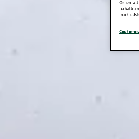
Genom att k
förbättra 
marknadsfö
Cookie-ins