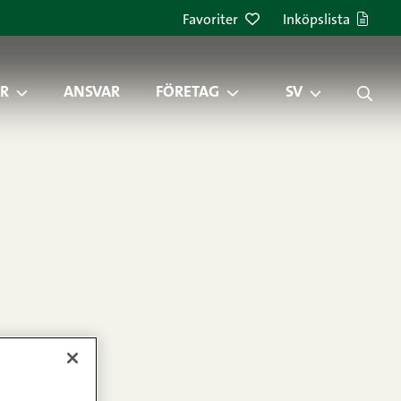
Favoriter
Inköpslista
R
ANSVAR
FÖRETAG
SV