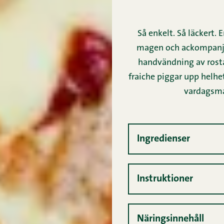
Så enkelt. Så läckert
magen och ackompanjer
handvändning av rosta
fraiche piggar upp helh
vardagsmat
Ingredienser
Instruktioner
Näringsinnehåll