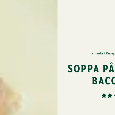
Framsida
/
Recep
soppa på
bac
1
2