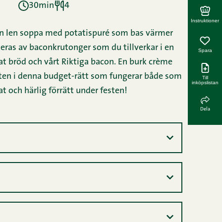
30min
4
Instruktioner
. En len soppa med potatispuré som bas värmer
as av baconkrutonger som du tillverkar i en
Spara
t bröd och vårt Riktiga bacon. En burk crème
eten i denna budget-rätt som fungerar både som
Till
inköpslistan
 och härlig förrätt under festen!
Dela