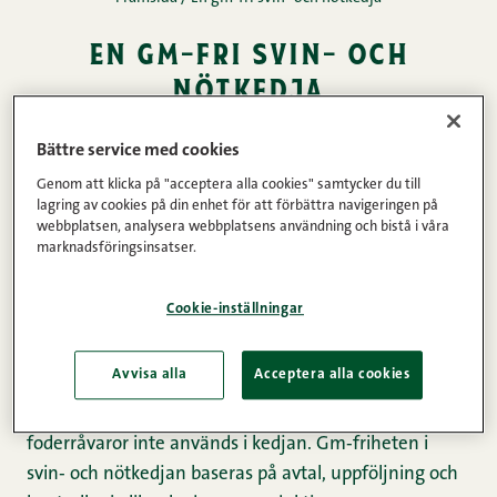
en gm-fri svin- och
nötkedja
23.01.2014 • Lästid: 1 minuter
DELA
Bättre service med cookies
Genom att klicka på "acceptera alla cookies" samtycker du till
Vårt sätt
lagring av cookies på din enhet för att förbättra navigeringen på
webbplatsen, analysera webbplatsens användning och bistå i våra
marknadsföringsinsatser.
Snellmans nöt‑ och svingårdar har skriftligen
Cookie-inställningar
förbundit sig att följa kraven för gm‑fri produktion i
djurens utfodring. I praktiken innebär detta att
Avvisa alla
Acceptera alla cookies
produktionen bygger på överenskomna arbetssätt
som syftar till att säkerställa att genmodifierade
foderråvaror inte används i kedjan. Gm‑friheten i
svin‑ och nötkedjan baseras på avtal, uppföljning och