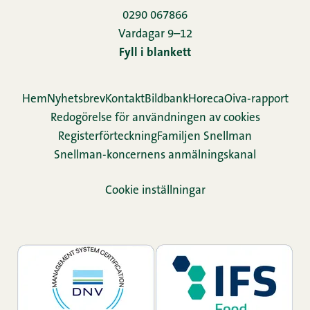
0290 067866
Vardagar 9–12
Fyll i blankett
Hem
Nyhetsbrev
Kontakt
Bildbank
Horeca
Oiva-rapport
Redogörelse för användningen av cookies
Re­gis­ter­för­teck­ning
Familjen Snellman
Snellman-koncernens anmälningskanal
Cookie inställningar