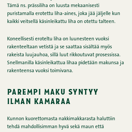
Tämä ns. prässiliha on luusta mekaanisesti
puristamalla erotettu liha-aines, joka jää jäljelle kun
kaikki veitsellä käsinleikattu liha on otettu talteen.
Koneellisesti eroteltu liha on luunesteen vuoksi
rakenteeltaan vetistä ja se saattaa sisältää myös
rakeista luujauhoa, sillä luut rikkoutuvat prosessissa.
Snellmanilla käsinleikattua lihaa pidetään makunsa ja
rakenteensa vuoksi toimivana.
parempi maku syntyy
ilman kamaraa
Kunnon kuorettomasta nakkimakkarasta haluttiin
tehdä mahdollisimman hyvä sekä maun että