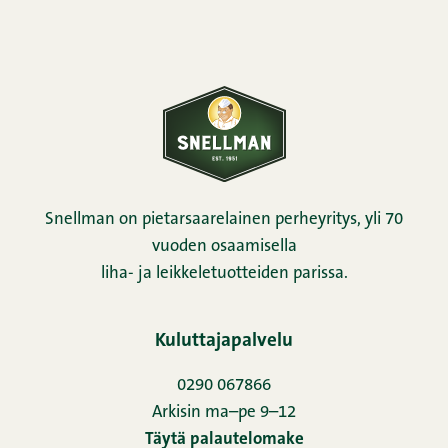
Snellman on pietarsaarelainen perheyritys, yli 70
vuoden osaamisella
liha- ja leikkeletuotteiden parissa.
Kuluttajapalvelu
0290 067866
Arkisin ma–pe 9–12
Täytä palautelomake