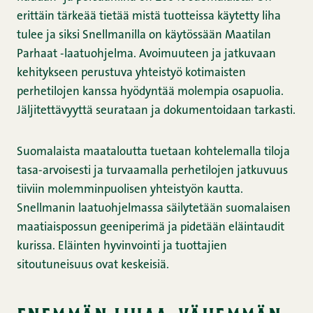
erittäin tärkeää tietää mistä tuotteissa käytetty liha
tulee ja siksi Snellmanilla on käytössään Maatilan
Parhaat -laatuohjelma. Avoimuuteen ja jatkuvaan
kehitykseen perustuva yhteistyö kotimaisten
perhetilojen kanssa hyödyntää molempia osapuolia.
Jäljitettävyyttä seurataan ja dokumentoidaan tarkasti
.
Suomalaista maataloutta tuetaan kohtelemalla tiloja
tasa-arvoisesti ja turvaamalla perhetilojen jatkuvuus
tiiviin molemminpuolisen yhteistyön kautta.
Snellmanin laatuohjelmassa säilytetään suomalaisen
maatiaispossun geeniperimä ja pidetään eläintaudit
kurissa. Eläinten hyvinvointi ja tuottajien
sitoutuneisuus ovat keskeisiä.