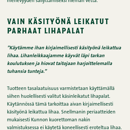
mehevyyden säilyttämiseksi hieman vettä.
vain käsityönä leikatut
parhaat lihapalat
”Käytämme ihan kirjaimellisesti käsityönä leikattua
lihaa. Lihanleikkaajamme käyvät läpi tarkan
koulutuksen ja hiovat taitojaan harjoittelemalla
tuhansia tunteja.”
Tuotteen tasalaatuisuus varmistetaan käyttämällä
siihen huolellisesti valitut käsinleikatut lihapalat.
Käytännössä tämä tarkoittaa aivan kirjaimellisesti
käsityönä leikattua lihaa. Snellmanin periaatteiden
mukaisesti Kunnon kuorettoman nakin
valmistuksessa ei käytetä koneellisesti eroteltua lihaa.