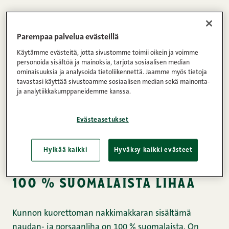
Uusi Kunnon kuoreton nakkimakkara maistuu yhtä
hyvältä kuin vanha tuttu Kunnon nakkimakkara. Se
Parempaa palvelua evästeillä
valmistetaan samoista huolellisesti valituista raaka-
Käytämme evästeitä, jotta sivustomme toimii oikein ja voimme
personoida sisältöä ja mainoksia, tarjota sosiaalisen median
aineista, mutta ilman kuorta. Snellmanin periaatteet
ominaisuuksia ja analysoida tietoliikennettä. Jaamme myös tietoja
ovat vahvasti läsnä aina alkutuotannosta uuden
tavastasi käyttää sivustoamme sosiaalisen median sekä mainonta-
tuotteen valmistusprosessiin. Seuraavassa
ja analytiikkakumppaneidemme kanssa.
tutustutaan hieman tarkemmin Snellmanin
tuoteryhmäpäällikkö Johanna Salon haastattelun
Evästeasetukset
pohjalta tekijöihin, jotka luovat Kunnon kuorettoman
nakkimakkaran lihaisan maun.
Hylkää kaikki
Hyväksy kaikki evästeet
100 % suomalaista lihaa
Kunnon kuorettoman nakkimakkaran sisältämä
naudan- ja porsaanliha on 100 % suomalaista. On