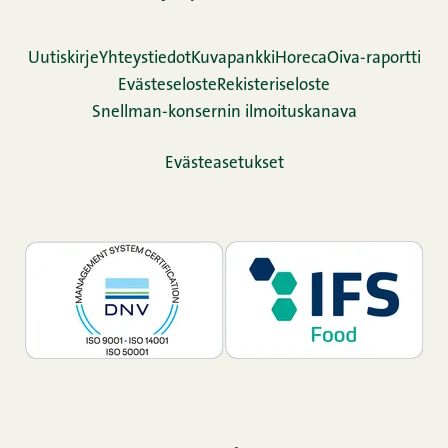
Uutiskirje
Yhteystiedot
Kuvapankki
Horeca
Oiva-raportti
Evästeseloste
Rekisteriseloste
Snellman-konsernin ilmoituskanava
Evästeasetukset
TikTok
Facebook
Instagram
LinkedIn
YouTube