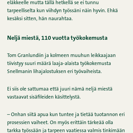
eläkkeelle mutta tällä hetkellä se ei tunnu
tarpeelliselta kun viihdyn työssäni näin hyvin. Ehkä
kesäksi sitten, hän naurahtaa.
Neljä miestä, 110 vuotta työkokemusta
Tom Granlundiin ja kolmeen muuhun leikkaajaan
tiivistyy suuri määrä laaja-alaista työkokemusta
Snellmanin lihajalostuksen eri työvaiheista.
Ei siis ole sattumaa että juuri nämä neljä miestä
vastaavat sisäfileiden käsittelystä.
– Onhan siitä apua kun tuntee ja tietää tuotannon eri
prosessien vaiheet. On myös erittäin tärkeää olla
tarkka työssään ja tarpeen vaatiessa valmis tinkimään