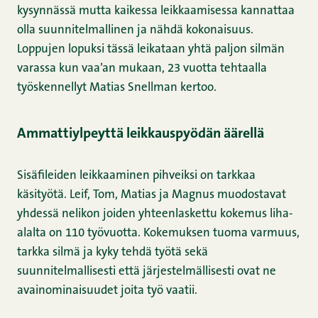
kysynnässä mutta kaikessa leikkaamisessa kannattaa
olla suunnitelmallinen ja nähdä kokonaisuus.
Loppujen lopuksi tässä leikataan yhtä paljon silmän
varassa kun vaa’an mukaan, 23 vuotta tehtaalla
työskennellyt Matias Snellman kertoo.
Ammattiylpeyttä leikkauspyödän äärellä
Sisäfileiden leikkaaminen pihveiksi on tarkkaa
käsityötä. Leif, Tom, Matias ja Magnus muodostavat
yhdessä nelikon joiden yhteenlaskettu kokemus liha-
alalta on 110 työvuotta. Kokemuksen tuoma varmuus,
tarkka silmä ja kyky tehdä työtä sekä
suunnitelmallisesti että järjestelmällisesti ovat ne
avainominaisuudet joita työ vaatii.