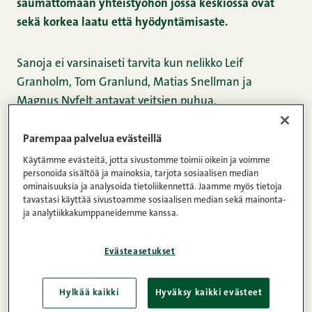
saumattomaan yhteistyöhön jossa keskiössä ovat
sekä korkea laatu että hyödyntämisaste.
Sanoja ei varsinaiseti tarvita kun nelikko Leif
Granholm, Tom Granlund, Matias Snellman ja
Magnus Nyfelt antavat veitsien puhua.
Parempaa palvelua evästeillä
Löydämme
Käytämme evästeitä, jotta sivustomme toimii oikein ja voimme
herrat
personoida sisältöä ja mainoksia, tarjota sosiaalisen median
ominaisuuksia ja analysoida tietoliikennettä. Jaamme myös tietoja
tavastasi käyttää sivustoamme sosiaalisen median sekä mainonta-
ja analytiikkakumppaneidemme kanssa.
Evästeasetukset
Hylkää kaikki
Hyväksy kaikki evästeet