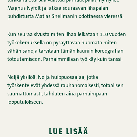
tarkkana että saa valittua parhaat palat, hymyilee
Magnus Nyfelt ja jatkaa seuraavan lihapalan
puhdistusta Matias Snellmanin odottaessa vieressä.
Kun seuraa sivusta miten lihaa leikataan 110 vuoden
työkokemuksella on pysäyttävää huomata miten
vähän sanoja tarvitaan tämän kauniin koreografian
toteutamiseen. Parhaimmillaan työ käy kuin tanssi.
Neljä yksilöä. Neljä huippuosaajaa, jotka
työskentelevät yhdessä rauhanomaisesti, totaalisen
saumattomasti, tähdäten aina parhaimpaan
lopputulokseen.
lue lisää