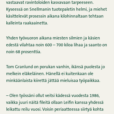
vastaavat ravintoloiden kasvavaan tarpeeseen.
Kyseessä on Snellmanin tuotepaletin helmi, ja miehet
käsittelevät prosessin aikana kilohinnaltaan tehtaan
kalleinta raakaainetta.
Yhden työvuoron aikana miesten silmien ja käsien
edestä vilahtaa noin 600 – 700 kiloa lihaa ja saanto on
noin 68 prosenttia.
Tom Granlund on porukan vanhin, ikänsä puolesta jo
melkein eläkeläinen. Hänellä ei kuitenkaan ole
minkäänlaista kiirettä jättää mieluisaa työpaikkaa.
– Olen työssäni ollut veitsi kädessä vuodesta 1986,
vaikka juuri näitä fileitä ollaan Leifin kanssa yhdessä
leikattu reilu vuosi. Voisin periaatteessa siirtyä kohta