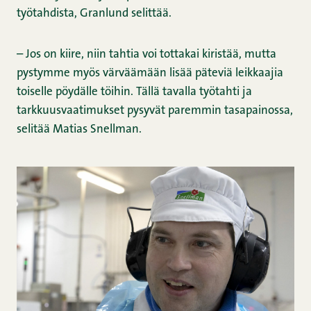
työtahdista, Granlund selittää.
– Jos on kiire, niin tahtia voi tottakai kiristää, mutta
pystymme myös värväämään lisää päteviä leikkaajia
toiselle pöydälle töihin. Tällä tavalla työtahti ja
tarkkuusvaatimukset pysyvät paremmin tasapainossa,
selitää Matias Snellman.