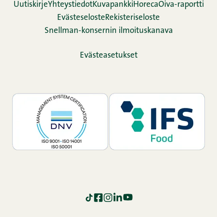
Uutiskirje
Yhteystiedot
Kuvapankki
Horeca
Oiva-raportti
Evästeseloste
Rekisteriseloste
Snellman-konsernin ilmoituskanava
Evästeasetukset
TikTok
Facebook
Instagram
LinkedIn
YouTube